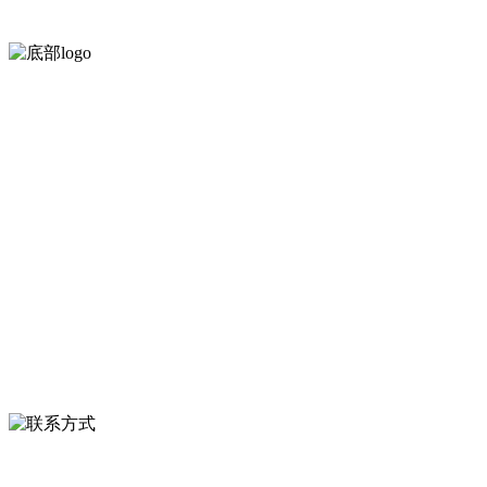
河北wnsr威尼斯食品有限公司创建于1991年，是经省级注册的大型
服务支持
关于我们
食品安全知识
食品安全资讯
联系我们
联系方式
河北省保定市徐水县崔庄镇吴庄村