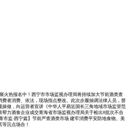
26生物基展火热报名中！西宁市市场监视办理局将持续加大节前酒类查
消费者消费、依法，现场指点整改。此次步履抽调法律人员，督
规操做，向运营者宣讲《中华人平易近国长三角地域市场监管范
精准帮力酒食企业成交青海省市场监视办理局关于检出8批次不合
【青市监·西宁篇】节前严查酒类市场 建牢消费平安防地食物、美
店等沉点场合！