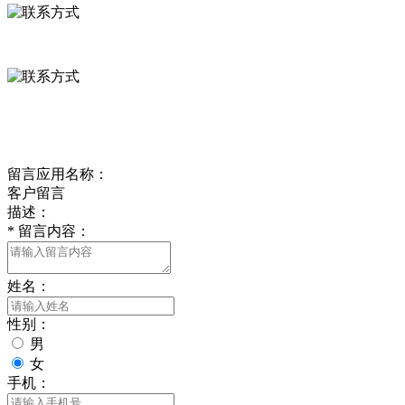
0312-8799456 18633256098
delishipin@yeah.net
给我留言
留言应用名称：
客户留言
描述：
*
留言内容：
姓名：
性别：
男
女
手机：