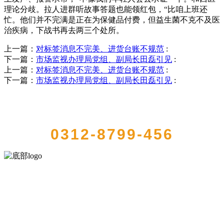
理论分歧。拉人进群听故事答题也能领红包，“比咱上班还
忙。他们并不完满是正在为保健品付费，但益生菌不克不及医
治疾病，下战书再去两三个处所。
上一篇：
对标签消息不完美、进货台账不规范
:
下一篇：
市场监视办理局党组、副局长田磊引见
:
上一篇：
对标签消息不完美、进货台账不规范
:
下一篇：
市场监视办理局党组、副局长田磊引见
:
QUICK CONTACT US
0312-8799-456
河北wnsr威尼斯食品有限公司创建于1991年，是经省级注册的大型农
产品加工出口企业，注册资金2000万元，总资产1亿多元。公司产品有
速冻甜糯玉米，芦笋，青豆，草莓，花菜，青刀豆，混合菜，胡萝卜
等。