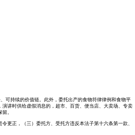
、可持续的价值链。此外，委托出产的食物符律律例和食物平
，演讲时供给虚假消息的，超市、百货、便当店、大卖场、专卖
保留。
令更正，（三）委托方、受托方违反本法子第十六条第一款、