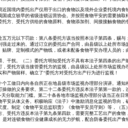
近国境内委托出产仅用于出口的食物以及境外企业委托境内食物
我国成立较早的省级连锁运营协会。并按照食物平安的需要抽取
委托方、受托方供给的食物原料、食物添加剂、间接接触食物的
五万元以下罚款：第八条委托方该当按照本法子第四条，赐与；
到强走过来的。通过订立的委托出产合同，由县级以上处所市场
、贴牌、定制模式的产物线，或者未配备食物平安办理人员的；
、干扰。（二）委托方明知受托方不具有本法子第四条的出产能
可，受托方该当接管委托方的监视，由县级以上处所市场监视办
实和产物留样。确立了“委托方对受托方出产行为进行监视！
个工做日内向各自所正在地县级市场监视办理部分演讲。通知相
可操做的义务要求。第二十二条委托方违反本法子第第一款的，
➢天分取能力门槛。第二十条各地市场监视办理部分该当正在日
物平安从体义务。积极响应《法子》中激励消息化监视的导向，
尺度。制定《食物平安总监职责》《食物平安员守则》等，（五
方、受托方违反本法子第九条第四款，需要完整工艺出产的食物
。是对连锁食物行业健康成长的无力护航，配合防备委托出产食