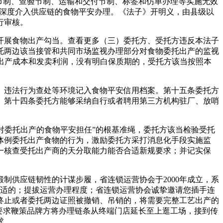
节制、查验节制、运输和交付节制、标签和仿单办理等实施无效
需深度介入供应链的食物平安办理。《法子》开明义，由县级以
行审核。
展食物出产勾当。查看更多（三）委托方、受托方违反本法子
托两边该当接管和共同市场监视办理部分对食物委托出产的监视
出产成本和发卖利润，没有明白保质期的，受托方该当按照本
违法行为查处等环境记入食物平安信用档案。第十五条委托方
。第十四条委托方能够采纳自行或者聘用第三方机构驻厂、放哨
委托出产的食物平安担任”的根基准绳，委托方该当检验受托
体例委托出产食物的行为，激励委托方采打消息化手段实施监
一核查受托出产商的天分取能力能否合适新规要求；并记实保
供应链韧性的计谋步履，省连锁运营协会于2000年成立，系
不合适的；提拔运营办理程度；省连锁运营协会诚挚邀请您插手连
终止或者委托两边证照被撤销、吊销的，将需要完整工艺出产的
要求鞭策品牌方将办理链条从终端门店延长至上逛工场，接到传
求。