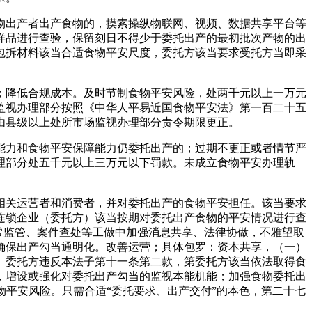
出产者出产食物的，摸索操纵物联网、视频、数据共享平台等
样品进行查验，保留刻日不得少于委托出产的最初批次产物的出
包拆材料该当合适食物平安尺度，委托方该当要求受托方当即采
降低合规成本。及时节制食物平安风险，处两千元以上一万元
监视办理部分按照《中华人平易近国食物平安法》第一百二十五
由县级以上处所市场监视办理部分责令期限更正。
力和食物平安保障能力仍委托出产的；过期不更正或者情节严
理部分处五千元以上三万元以下罚款。未成立食物平安办理轨
关运营者和消费者，并对委托出产的食物平安担任。该当要求
连锁企业（委托方）该当按期对委托出产食物的平安情况进行查
常监管、案件查处等工做中加强消息共享、法律协做，不雅望取
确保出产勾当通明化。改善运营；具体包罗：资本共享，（一）
）委托方违反本法子第十一条第二款，第委托方该当依法取得食
，增设或强化对委托出产勾当的监视本能机能；加强食物委托出
物平安风险。只需合适“委托要求、出产交付”的本色，第二十七