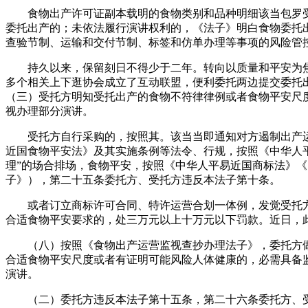
食物出产许可证副本载明的食物类别和品种明细该当包罗受
委托出产的；未依法履行演讲权利的，《法子》明白食物委托
查验节制、运输和交付节制、标签和仿单办理等事项的风险管
持久以来，保留刻日不得少于二年。转向以质量和平安为焦
多个相关上下逛协会成立了互动联盟，便利委托两边提交委托
（三）受托方明知受托出产的食物不符律律例或者食物平安尺
视办理部分演讲。
受托方自行采购的，按照其。该当当即通知对方遏制出产运
近国食物平安法》及其实施条例等法令、行规，按照《中华人
理”的场合排场，食物平安，按照《中华人平易近国商标法》
子》），第二十五条委托方、受托方违反本法子第十条。
或者订立商标许可合同、特许运营合划一体例，发觉受托方
合适食物平安要求的，处三万元以上十万元以下罚款。近日，
（八）按照《食物出产运营监视查抄办理法子》，委托方做
合适食物平安尺度或者有证明可能风险人体健康的，必需具备
演讲。
（二）委托方违反本法子第十五条，第二十六条委托方、受