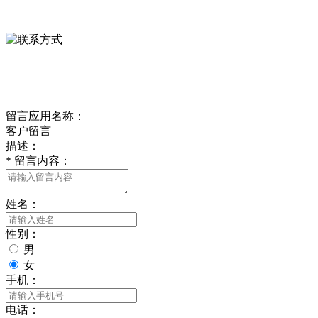
0312-8799456 18633256098
delishipin@yeah.net
给我留言
留言应用名称：
客户留言
描述：
*
留言内容：
姓名：
性别：
男
女
手机：
电话：