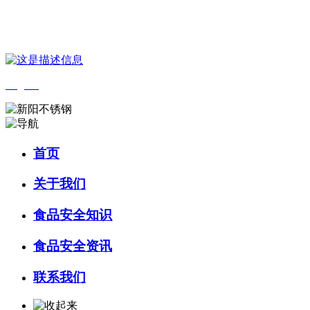
您好，欢迎来到 河北wnsr威尼斯食品 官方网站！
English
首页
关于我们
食品安全知识
食品安全资讯
联系我们