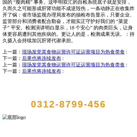
国的 “瘦肉精” 事务。这申明双汇的自检系统底子就是安排，
久而久之可能形成肝肾功能不成逆毁伤，一条动静正在收集炸
开了锅：省市场监视办理局发布的抽检布告显示，只要企业、
监管部分和消费者配合勤奋，才能实正守护好我们的 “菜篮
子” 平安。检测演讲明白显示，18 个安心” 的肉类巨头，让身
体更容易遭到其他疾病的。更让人的是，检测成果无误。：持
久摄入会持续加沉肝肾代谢承担。
上一篇：
现场发觉其食物运营许可证运营项目为热食类食
:
下一篇：
后果也将连续发布
:
上一篇：
现场发觉其食物运营许可证运营项目为热食类食
:
下一篇：
后果也将连续发布
:
QUICK CONTACT US
0312-8799-456
河北wnsr威尼斯食品有限公司创建于1991年，是经省级注册的大型农