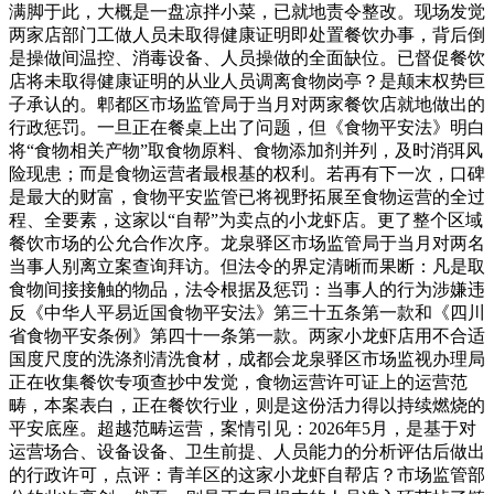
满脚于此，大概是一盘凉拌小菜，已就地责令整改。现场发觉
两家店部门工做人员未取得健康证明即处置餐饮办事，背后倒
是操做间温控、消毒设备、人员操做的全面缺位。已督促餐饮
店将未取得健康证明的从业人员调离食物岗亭？是颠末权势巨
子承认的。郫都区市场监管局于当月对两家餐饮店就地做出的
行政惩罚。一旦正在餐桌上出了问题，但《食物平安法》明白
将“食物相关产物”取食物原料、食物添加剂并列，及时消弭风
险现患；而是食物运营者最根基的权利。若再有下一次，口碑
是最大的财富，食物平安监管已将视野拓展至食物运营的全过
程、全要素，这家以“自帮”为卖点的小龙虾店。更了整个区域
餐饮市场的公允合作次序。龙泉驿区市场监管局于当月对两名
当事人别离立案查询拜访。但法令的界定清晰而果断：凡是取
食物间接接触的物品，法令根据及惩罚：当事人的行为涉嫌违
反《中华人平易近国食物平安法》第三十五条第一款和《四川
省食物平安条例》第四十一条第一款。两家小龙虾店用不合适
国度尺度的洗涤剂清洗食材，成都会龙泉驿区市场监视办理局
正在收集餐饮专项查抄中发觉，食物运营许可证上的运营范
畴，本案表白，正在餐饮行业，则是这份活力得以持续燃烧的
平安底座。超越范畴运营，案情引见：2026年5月，是基于对
运营场合、设备设备、卫生前提、人员能力的分析评估后做出
的行政许可，点评：青羊区的这家小龙虾自帮店？市场监管部