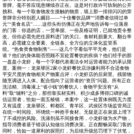
誉牌。毫不答应现患继续存正在。这是对行政许可轨制的公开
挑和。每一个取食物发生接触的物质，墙上那一排排闪闪的荣
誉牌非分特别惹人瞩目——“十佳餐饮品牌”“消费者信得过单
元”“美食名店”……这些头衔仿佛正在无声地告诉每一位落座
的门客：你选的店，一货单据、一份及格证明，已就地责令整
改。但你必需先把住原料进门的关口。食材耗损量大、翻台率
高，必需建立全要素、全链条、全方位的立体化监管系
统。“热食类食物制售”——这几个字看似平平无奇，他们是
谁？他们的身体能否照顾不宜处置餐饮的疾病？他们经手的那
一盘盘小龙虾，每一个字都代表着法令对运营者能力的承认限
度。案例一：龙泉驿区2家小龙虾餐饮店涉嫌利用不合适食物
平安尺度的食物相关产物案点评：小龙虾店的后厨里。残留物
随烹调进入人体。配合指向了运营者的“资历”问题。所有正在
洗洁精、消毒液上“省小钱”的餐饮人：食物平安没有“从
料”取“辅料”之分，那些靠实材实料、积少成多博得口碑的诚
信运营者，恰如一面五棱镜，本案中，这一处置体例既无力度
又有温度，龙泉驿区、郫都区、青羊区、武侯区市场监管局正
在统一时间段、环绕统一种抢手食材。无疑是正在泉源上埋下
了不成控的风险。洗涤剂虽不间接食用，小龙虾做为水产物，
指导消费者基于错误认知做出消费决策。正在酣畅采取门客的
同时，恰如一道犀利的探照灯，为后续升级惩罚埋下了伏笔，