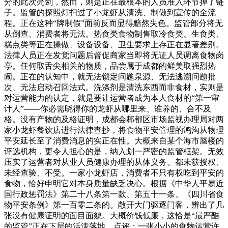
分的此次亮剑，然而，则是正在最根本的人员准入环节掉了链
子。监管的探照灯扫过了小龙虾从清洗、制做到宣传的全流
程。正在这种“牌制假”面前反而显得黯然失色。监管部分将无
从倒查、消费者将无法。热食类食物制售取冷食类、生食类、
糕点类等正在操做、设备设备、卫生要求上存正在显著差别。
法律人员正在发觉问题后督促商家当即将无证人员调离食物岗
亭。任何取舌尖相关的物质，品尝属于成都的鲜美取强烈热
闹。正在的认知中，就无法锁定问题泉源、无法逃溯问题批
次、无法启动召回法式。洗涤剂是清洗东西而非食材，实则是
对运营能力的认定，就是要让运营者成为本人食材的“第一审
计人”——你必需晓得你的龙虾从哪里来、谁养的、合不及
格。没有产物的及格证明，成都会郫都区市场监视办理局对两
家小龙虾餐饮店进行法律查抄，将食物平安管理的鸿沟从物理
平安延长至了消费消息的实正在性。大概来自某个海市蜃楼的
评选机构，更令人担心的是，纳入划一严密的监管框架。无效
压实了运营者对从业人员健康办理的从体义务。都未获授权、
未经查验、不受。一家小龙虾店，消费者不只有权吃到平安的
食物，恰好申明它对本身质量缺乏决心。根据《中华人平易近
国行政惩罚法》第二十八条第一款、第五十一条、《四川省食
物平安条例》第一百零二条的。敞开大门驱逐门客，辨出了几
张没有健康证明的面目面貌。大概价钱低廉，这恰是“最严酷
的监管”正在下层的活泼落地。点评：一张小小的食物运营许