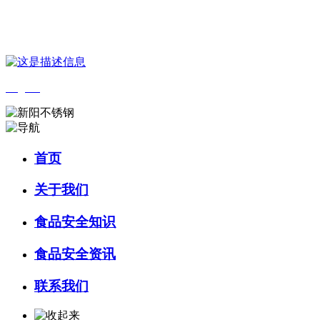
您好，欢迎来到 河北wnsr威尼斯食品 官方网站！
English
首页
关于我们
食品安全知识
食品安全资讯
联系我们