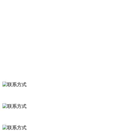
服务支持
关于我们
食品安全知识
食品安全资讯
联系我们
联系方式
河北省保定市徐水县崔庄镇吴庄村
0312-8799456 18633256098