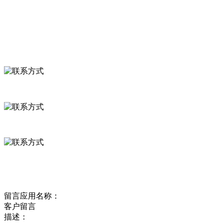
食品安全资讯
联系我们
联系方式
河北省保定市徐水县崔庄镇吴庄村
0312-8799456 18633256098
delishipin@yeah.net
给我留言
留言应用名称：
客户留言
描述：