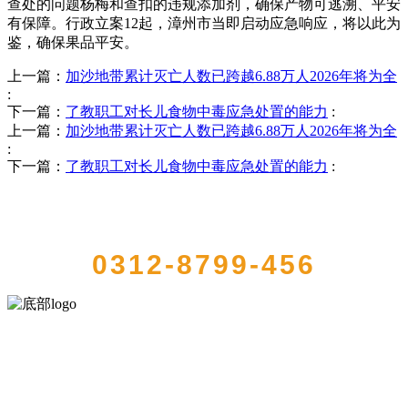
查处的问题杨梅和查扣的违规添加剂，确保产物可逃溯、平安
有保障。行政立案12起，漳州市当即启动应急响应，将以此为
鉴，确保果品平安。
上一篇：
加沙地带累计灭亡人数已跨越6.88万人2026年将为全
:
下一篇：
了教职工对长儿食物中毒应急处置的能力
:
上一篇：
加沙地带累计灭亡人数已跨越6.88万人2026年将为全
:
下一篇：
了教职工对长儿食物中毒应急处置的能力
:
QUICK CONTACT US
0312-8799-456
河北wnsr威尼斯食品有限公司创建于1991年，是经省级注册的大型农
产品加工出口企业，注册资金2000万元，总资产1亿多元。公司产品有
速冻甜糯玉米，芦笋，青豆，草莓，花菜，青刀豆，混合菜，胡萝卜