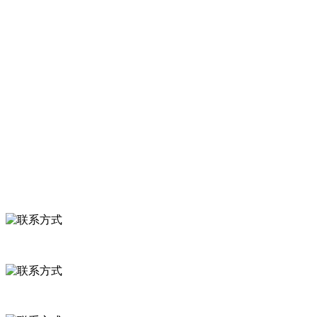
等。
服务支持
关于我们
食品安全知识
食品安全资讯
联系我们
联系方式
河北省保定市徐水县崔庄镇吴庄村
0312-8799456 18633256098