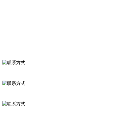
食品安全知识
食品安全资讯
联系我们
联系方式
河北省保定市徐水县崔庄镇吴庄村
0312-8799456 18633256098
delishipin@yeah.net
给我留言