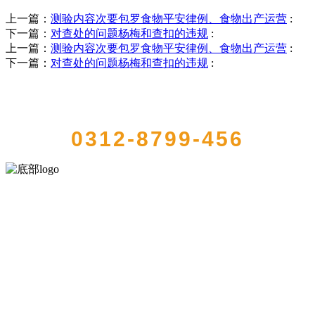
上一篇：
测验内容次要包罗食物平安律例、食物出产运营
:
下一篇：
对查处的问题杨梅和查扣的违规
:
上一篇：
测验内容次要包罗食物平安律例、食物出产运营
:
下一篇：
对查处的问题杨梅和查扣的违规
:
QUICK CONTACT US
0312-8799-456
河北wnsr威尼斯食品有限公司创建于1991年，是经省级注册的大型农
产品加工出口企业，注册资金2000万元，总资产1亿多元。公司产品有
速冻甜糯玉米，芦笋，青豆，草莓，花菜，青刀豆，混合菜，胡萝卜
等。
服务支持
关于我们