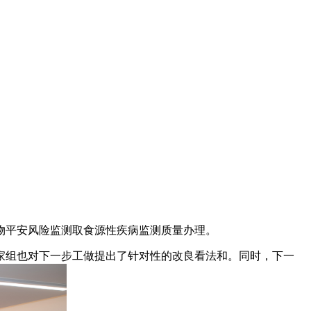
物平安风险监测取食源性疾病监测质量办理。
组也对下一步工做提出了针对性的改良看法和。同时，下一