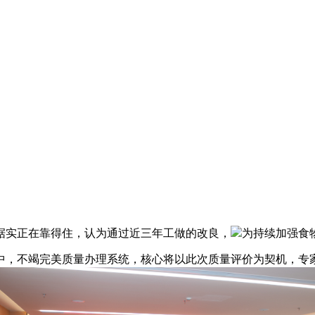
实正在靠得住，认为通过近三年工做的改良，
为持续加强食
，不竭完美质量办理系统，核心将以此次质量评价为契机，专家