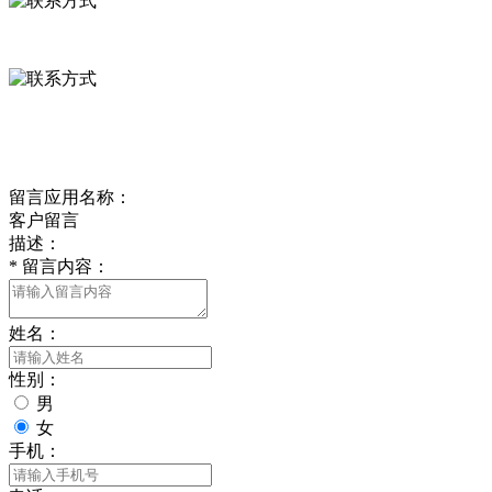
0312-8799456 18633256098
delishipin@yeah.net
给我留言
留言应用名称：
客户留言
描述：
*
留言内容：
姓名：
性别：
男
女
手机：