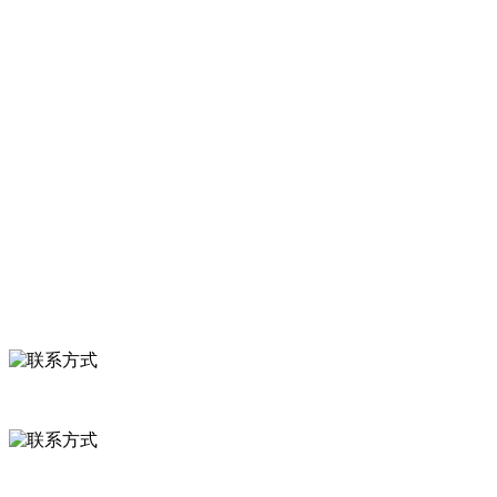
等。
服务支持
关于我们
食品安全知识
食品安全资讯
联系我们
联系方式
河北省保定市徐水县崔庄镇吴庄村
0312-8799456 18633256098