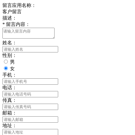
留言应用名称：
客户留言
描述：
*
留言内容：
姓名：
性别：
男
女
手机：
电话：
传真：
邮箱：
地址：