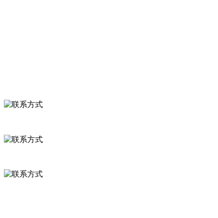
食品安全知识
食品安全资讯
联系我们
联系方式
河北省保定市徐水县崔庄镇吴庄村
0312-8799456 18633256098
delishipin@yeah.net
给我留言