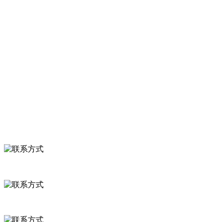
等。
服务支持
关于我们
食品安全知识
食品安全资讯
联系我们
联系方式
河北省保定市徐水县崔庄镇吴庄村
0312-8799456 18633256098