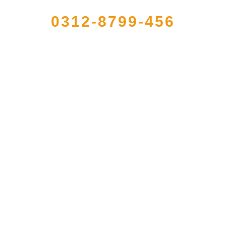
0312-8799-456
农产品加工出口企业，注册资金2000万元，总资产1亿多元。公司产品有