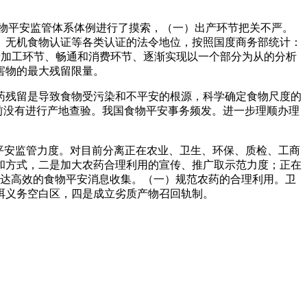
物平安监管体系体例进行了摸索，（一）出产环节把关不严。
、无机食物认证等各类认证的法令地位，按照国度商务部统计：
产加工环节、畅通和消费环节、逐渐实现以一个部分为从的分析
害物的最大残留限量。
残留是导致食物受污染和不平安的根源，科学确定食物尺度的
前没有进行产地查验。我国食物平安事务频发。进一步理顺办理
平安监管力度。对目前分离正在农业、卫生、环保、质检、工商
和方式，二是加大农药合理利用的宣传、推广取示范力度；正在
畅达高效的食物平安消息收集。（一）规范农药的合理利用。卫
弭义务空白区，四是成立劣质产物召回轨制。