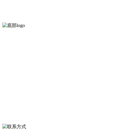
河北wnsr威尼斯食品有限公司创建于1991年，是经省级注册的大型
服务支持
关于我们
食品安全知识
食品安全资讯
联系我们
联系方式