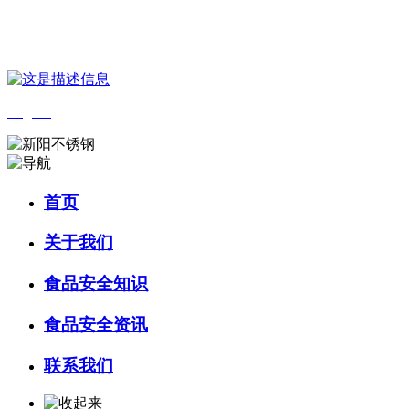
您好，欢迎来到 河北wnsr威尼斯食品 官方网站！
English
首页
关于我们
食品安全知识
食品安全资讯
联系我们