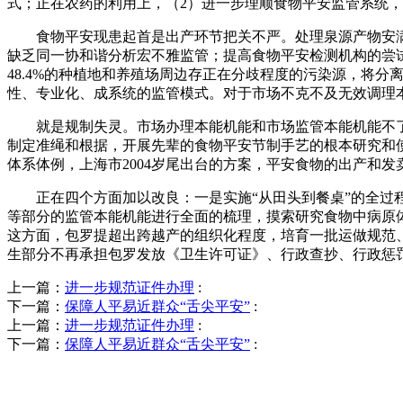
式；正在农药的利用上，（2）进一步理顺食物平安监管系统
食物平安现患起首是出产环节把关不严。处理泉源产物安满是
缺乏同一协和谐分析宏不雅监管；提高食物平安检测机构的尝
48.4%的种植地和养殖场周边存正在分歧程度的污染源，将
性、专业化、成系统的监管模式。对于市场不克不及无效调理
就是规制失灵。市场办理本能机能和市场监管本能机能不了
制定准绳和根据，开展先辈的食物平安节制手艺的根本研究和
体系体例，上海市2004岁尾出台的方案，平安食物的出产和
正在四个方面加以改良：一是实施“从田头到餐桌”的全过程
等部分的监管本能机能进行全面的梳理，摸索研究食物中病原
这方面，包罗提超出跨越产的组织化程度，培育一批运做规范
生部分不再承担包罗发放《卫生许可证》、行政查抄、行政惩
上一篇：
进一步规范证件办理
:
下一篇：
保障人平易近群众“舌尖平安”
:
上一篇：
进一步规范证件办理
:
下一篇：
保障人平易近群众“舌尖平安”
: