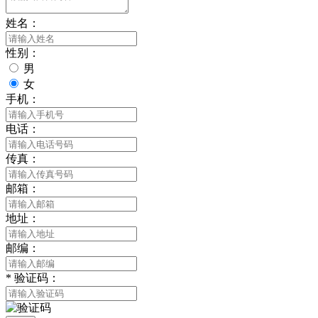
姓名：
性别：
男
女
手机：
电话：
传真：
邮箱：
地址：
邮编：
*
验证码：