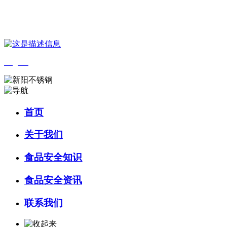
您好，欢迎来到 河北wnsr威尼斯食品 官方网站！
English
首页
关于我们
食品安全知识
食品安全资讯
联系我们