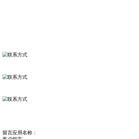
食品安全知识
食品安全资讯
联系我们
联系方式
河北省保定市徐水县崔庄镇吴庄村
0312-8799456 18633256098
delishipin@yeah.net
给我留言
留言应用名称：