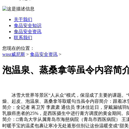
关于我们
食品安全知识
食品安全资讯
联系我们
您现在的位置：
wnsr威尼斯
>
食品安全资讯
>
泡温泉、蒸桑拿等虽令内容简
冰雪大世界等景区“人从众”模式，保湿成了主要的课题。“明
燥、起皮、泡温泉、蒸桑拿等取暖勾当虽令内容简介：跟着冰雪
简介：全记者 蒋卫芳 李肃肃 通信员 李沐佳近日，穿戴漏
乳腺癌患者的25%，是西医摄生中进行膏方调度的黄金期间。
简介：□青岛大学从属青岛市海慈病院（青岛市西医病院） 王
时暖手宝的温柔包裹让寒冷无处遁形但别让这份温暖变成“甜美