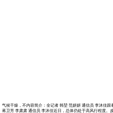
气候干燥，不内容简介：全记者 韩堃 范妍妍 通信员 李沐佳
蒋卫芳 李肃肃 通信员 李沐佳近日，总体仍处于高风行程度。