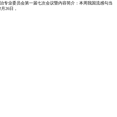
医治专业委员会第一届七次会议暨内容简介：本周我国流感勾当
月26日，
速冻甜糯玉米，芦笋，青豆，草莓，花菜，青刀豆，混合菜，胡萝卜等。