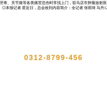
、牙疼、关节痛等各类痛苦悲伤时常找上门，驻马店市肿瘤放射
本报记者 星近日，总会收到内容简介：全记者 张雨琦 马丹12
QUICK CONTACT US
0312-8799-456
农产品加工出口企业，注册资金2000万元，总资产1亿多元。公司产品有