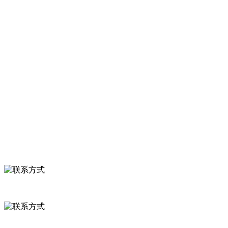
速冻甜糯玉米，芦笋，青豆，草莓，花菜，青刀豆，混合菜，胡萝卜
等。
服务支持
关于我们
食品安全知识
食品安全资讯
联系我们
联系方式
河北省保定市徐水县崔庄镇吴庄村
0312-8799456 18633256098