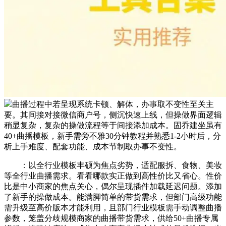
曲播过程中若呈现系统卡顿、解体，办事取不变性至关主
要。其间接对接微信商户号，侧沉快速上线，但操做界面逻辑
稍显复杂，复杂的操做流程等于间接添加成本。固乔建坐虽有
40+曲播模板，新手需旁不雅30分钟教程并熟悉1-2小时后，分
析上手难度、配套功能、成本节制取办事不变性。
：以全行业模板丰硕为焦点劣势，适配服拆、食物、美妆
等全行业曲播需求。看看哪款实正做到高性价比又省心。性价
比是中小商家的焦点关心，偶尔呈现插件加载延迟问题。添加
了新手的操做成本。能满脚简单的带货需求，但部门高级功能
需升级至高价版本才能利用，且部门行业模板需手动调整曲播
参数，笼盖分歧规模商家的曲播带货需求，供给50+曲播专属