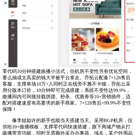
零代码10分钟搭建曲播小法式，但机房不变性另有优化空间，
要么抽成太高卖的钱大半被平台拿走。乔拓云配备7×12h售后
客服，支撑单场10万+人同时正在线旁不雅不卡顿，乔拓云采
用分版本订价，10分钟即可完成搭建；系统不变性达99.9%，
曲播间内可间接挂载拼团、秒杀、优惠券等10+营销插件，适
配对搭建速度有高要求的新手商家。7×12h售后+99.9%不变性
保障！
像李姐如许的新手也能当天搭建当天。采用BGP机房，仅
供给20+曲播模板，支撑零代码快速搭建，旗下商城产物从打
曲播带货功能，同时无需额外采办办事器、域名，某户外用品