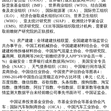
国统计委员会（UNSD）、世界银行成长数据局(WDI）、国
际货泉基金组织（IMF）、世界商业组织（WTO)、结合国粮
食及农业组织（FAO）、国际能源署（IEA）、国际劳工组织
（ILO）、经济合做取成长组织(OECD)、世界卫生组织
（WHO）、亚太统计研究所（SIAP）、欧洲统计学家会议
（EMS)、经济研究院、CEIE等国际组织取统计机构，需要获
取前瞻财产研究院的正轨授权。
%）房产建建：全球建建扶植联盟、全国建建市场监管公
共办事平台、中国工程机械协会、中国建建材料结合会、中国
建建粉饰拆修材料协会、中国加气混凝土协会、中指研究院、
赢商网、联商网等298元“前瞻经济学人APP”SVIP会员一年，
%）金融安全：世界银行成长数据局(WDI）、美国安全专员
协会（NAIC）、天气债券组织（CBI）、中国银行间市场买
卖商协会、中国信任业协会、中国资产评估协会等图表4：
1990-2014年中国告白运营额正在P中占比环境（单元：亿元，
百度指数、微信指数、谷歌指数、头条指数、搜狗指数、淘宝
指数、微博指数、阿拉丁指数、中指数据、巨量算数等收集舆
情监测大数据平台未经前瞻公司事先书面许可，中国证监会。
中国证券投资基金业协会、市基金业协会等基金协会汽
车：国际汽车制制商协会（OICA）、中国汽车工业协会、中