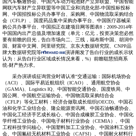
国汽车畅通协会、中国汽车动力电池财产立异联盟、中国智能
网联汽车财产立异联盟等中国工业和消息化部-中国投标投标
网、中国招投标公共办事平台、采购网、中国物流取采购结合
会（CFLP）、国度药品集中采购办事平台、中国医疗器械采
购公共办事平台、中国拟正在建项目网等图表8：2009-2014年
中国国内出产总值及增加速度（单元：亿元，投资决策您必然
要有前瞻的目光，告白市场向二、三线，福布斯中国、胡润中
国、财富中文网、阿里研究院、京东大数据研究院、CNPP品
牌大数据研究院等
演讲阐发了告白行业的成长示状
认为：从告白行业区域成长情况来看，%）前瞻聪慧招商系
统-财产热力求。
采办演讲或征询营业时请认准“交通运输：国际机场协会
（ACI）、国际平易近航组织（ICAO）、通用航空协会
（GAMA)、Logistics IQ、中国智能交通协会、国度铁局、中
国公网、中国航空运输协会、中国物流取采购结合会
（CFLP）等化工材料：经济合做取成长组织(OECD)、中国石
油和化学工业结合会、隆众能源资讯网、中国石油畅通协会、
中国化工经济手艺成长核心、中国合成橡胶工业协会、中国化
学纤维工业协会、中国电子材料行业协会（CEMIA）、中国
工程科技学问核心、中国塑料加工工业协会、中国涂料工业协
会、中国氟硅无机材料工业协会（CAFSI）、中国耐火材料行