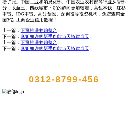
捷扩张。中国工业和消息化部、中国农业农村部等行业从管部
分，以至三、四线城市下沉的趋向更加较着，高瓴本钱、红杉
本钱、IDG本钱、高瓴创投、深创投等投资机构，免费查询全
国3亿+工商企业信用数据！
上一篇：
下逛推进并购整合
:
下一篇：
李姐如许的新手也能当天搭建当天
:
上一篇：
下逛推进并购整合
:
下一篇：
李姐如许的新手也能当天搭建当天
:
QUICK CONTACT US
0312-8799-456
河北wnsr威尼斯食品有限公司创建于1991年，是经省级注册的大型农
产品加工出口企业，注册资金2000万元，总资产1亿多元。公司产品有
速冻甜糯玉米，芦笋，青豆，草莓，花菜，青刀豆，混合菜，胡萝卜
等。