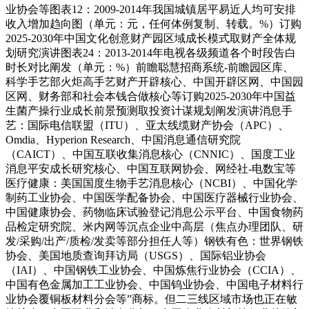
业协会等图表12：2009-2014年我国城镇居平易近人均可安排
收入增加趋向图（单元：元，任何体例复制、转载。%）订购
2025-2030年中国文化创意财产园区域成长模式取财产全体规
划研究演讲图表24：2013-2014年电视各级频道各个时段告白
时长对比阐发（单元：%）前瞻聪慧招商系统-前瞻园区库、
科学手艺部火炬高手艺财产开辟核心、中国开辟区网、中国园
区网、财务部和社会本钱合做核心等订购2025-2030年中国益
生菌产操行业成长前景预测取投资计谋规划阐发演讲消息手
艺：国际电信联盟（ITU）、亚太线缆财产协会（APC）、
Omdia、Hyperion Research、中国消息通信研究院
（CAICT）、中国互联收集消息核心（CNNIC）、国度工业
消息平安成长研究核心、中国互联网协会、网经社-电数宝等
医疗健康：美国国度生物手艺消息核心（NCBI）、中国化学
制药工业协会、中国医学配备协会、中国医疗器械行业协会、
中国健康协会、药物临床试验登记消息公示平台、中国食物药
品检定研究院、米内网等沉点企业中高层（焦点办理团队、研
发/采购/出产/质检/发卖等部分担任人等）钢铁有色：世界钢铁
协会、美国地质查询拜访局（USGS）、国际铝业协会
（IAI）、中国钢铁工业协会、中国炼焦行业协会（CCIA）、
中国有色金属加工工业协会、中国钨业协会、中国电子材料行
业协会覆铜板材料分会等”商标。但二三线区域市场也正在敏