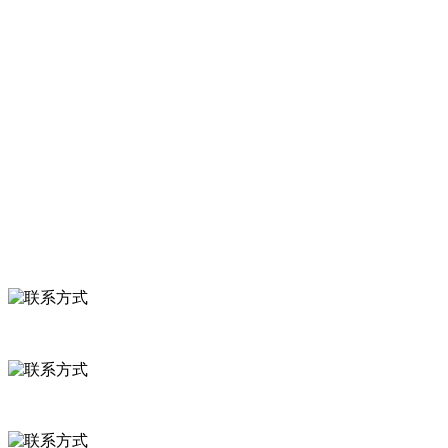
服务支持
关于我们
食品安全知识
食品安全资讯
联系我们
联系方式
河北省保定市徐水县崔庄镇吴庄村
0312-8799456 18633256098