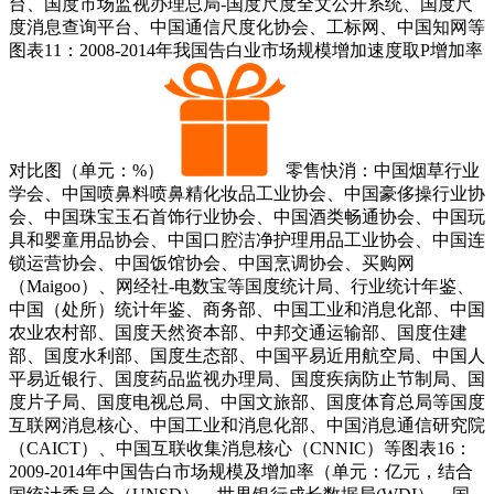
台、国度市场监视办理总局-国度尺度全文公开系统、国度尺
度消息查询平台、中国通信尺度化协会、工标网、中国知网等
图表11：2008-2014年我国告白业市场规模增加速度取P增加率
对比图（单元：%）
零售快消：中国烟草行业
学会、中国喷鼻料喷鼻精化妆品工业协会、中国豪侈操行业协
会、中国珠宝玉石首饰行业协会、中国酒类畅通协会、中国玩
具和婴童用品协会、中国口腔洁净护理用品工业协会、中国连
锁运营协会、中国饭馆协会、中国烹调协会、买购网
（Maigoo）、网经社-电数宝等国度统计局、行业统计年鉴、
中国（处所）统计年鉴、商务部、中国工业和消息化部、中国
农业农村部、国度天然资本部、中邦交通运输部、国度住建
部、国度水利部、国度生态部、中国平易近用航空局、中国人
平易近银行、国度药品监视办理局、国度疾病防止节制局、国
度片子局、国度电视总局、中国文旅部、国度体育总局等国度
互联网消息核心、中国工业和消息化部、中国消息通信研究院
（CAICT）、中国互联收集消息核心（CNNIC）等图表16：
2009-2014年中国告白市场规模及增加率（单元：亿元，结合