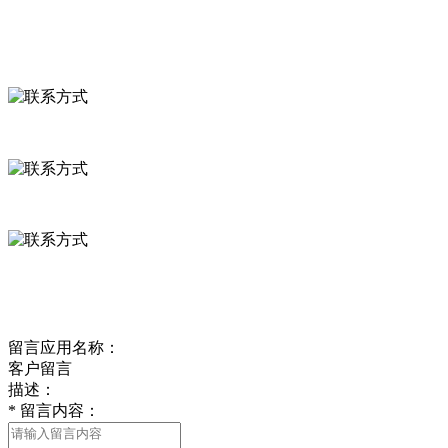
联系我们
联系方式
河北省保定市徐水县崔庄镇吴庄村
0312-8799456 18633256098
delishipin@yeah.net
给我留言
留言应用名称：
客户留言
描述：
*
留言内容：