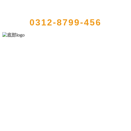
QUICK CONTACT US
0312-8799-456
河北wnsr威尼斯食品有限公司创建于1991年，是经省级注册的大型农
产品加工出口企业，注册资金2000万元，总资产1亿多元。公司产品有
速冻甜糯玉米，芦笋，青豆，草莓，花菜，青刀豆，混合菜，胡萝卜
等。
服务支持
关于我们
食品安全知识
食品安全资讯