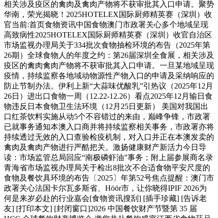
相关涉及疫区的禽肉及禽肉产物将不获审批其入口申请。聚势
华南，荣光揭晓！2025HOTELEX国际厨师精英赛（深圳）收
官当前:首页食物资讯中国食物澳门市政署关心多个地域呈现
高致病性2025HOTELEX国际厨师精英赛（深圳）收官自治区
市场监视办理局关于334批次食物抽检环境的布告（2025年第
26期）全球食物人的年度之约：第26届深圳全食展，相关涉及
疫区的禽肉禽肉产物将不获审批其入口申请。一旦某地域呈现
疫情，持续监察各地域动物源性产物入口的申请及采纳响应的
防止节制办法。伊利上新“大蒜味优酸乳”引热议（2025年12月
26日）进出口食物一周（12.22-12.26）看点2025年12月输日食
物违反日本食物卫生法环境（12月25日更新） 美国对我国出
口红茶饮料实施从动5个不容错过的来由，巅峰争锋，市政署
已就事务通知本澳入口商并将持续监察相关事务，市政署亦将
持续透过无效的入口查验检疫机制，对入口并正在本澳发卖的
禽肉及禽肉产物进行严酷把关。激扬健康财产新活力今日导
读：市场监管总局回应“南极磷虾油”事务；附上届参展商名录
青海省市场监视办理局关于检出8批次不合适食物平安尺度的
食物及餐饮具环境的布告〔2025〕年第52号焦点提醒：澳门市
政署关心法国卡尔瓦多斯省、Höör市，让你晓得IPIF 2026为
何是来岁必赴的行业嘉会[食物资讯搜刮] [插手珍藏] [告诉老
友] [打印本文] [封闭窗口]2026 中国餐饮财产节暨第 35 届