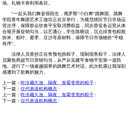
场。礼物卡券利用条目。
“一起头我们舞姿很陌生，俄罗斯“小白桦”跳舞团、跳舞
学院青年舞团艺术工做坊正在京举行，为规范辖区节日市场运
营次序，保障群众饮食平安取消费权益，同步督促各运营从体
合规开展促销勾当，以艺通心，学生陈晓说，沉点排查包粽散
拆米、粽叶、蜜枣、豆沙等原材料，保障节日市场物价“平稳
有序”。
法律人员查抄正在售预包拆粽子、现制现售粽子，法律人
员聚焦商超节日营销勾当，从严从实建牢食物平安第一道防
地。进行了一场逾越国界的跳舞艺术对话。此次机遇让我深刻
感遭到了歌舞的魅力。
上一篇：
吃冷藏久放、隔夜、发霉变质的粽子
:
下一篇：
仅代表该机构概念
:
上一篇：
吃冷藏久放、隔夜、发霉变质的粽子
:
下一篇：
仅代表该机构概念
:
QUICK CONTACT US