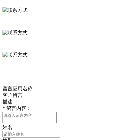
河北省保定市徐水县崔庄镇吴庄村
0312-8799456 18633256098
delishipin@yeah.net
给我留言
留言应用名称：
客户留言
描述：
*
留言内容：
姓名：