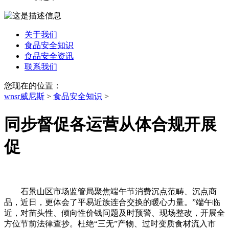
关于我们
食品安全知识
食品安全资讯
联系我们
您现在的位置：
wnsr威尼斯
>
食品安全知识
>
同步督促各运营从体合规开展
促
石景山区市场监管局聚焦端午节消费沉点范畴、沉点商
品，近日，更体会了平易近族连合交换的暖心力量。”端午临
近，对苗头性、倾向性价钱问题及时预警、现场整改，开展全
方位节前法律查抄。杜绝“三无”产物、过时变质食材流入市