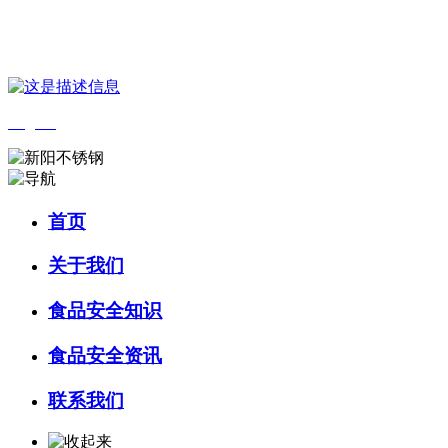
您好，欢迎来到 河北wnsr威尼斯食品 官方网站！
English
首页
关于我们
食品安全知识
食品安全资讯
联系我们