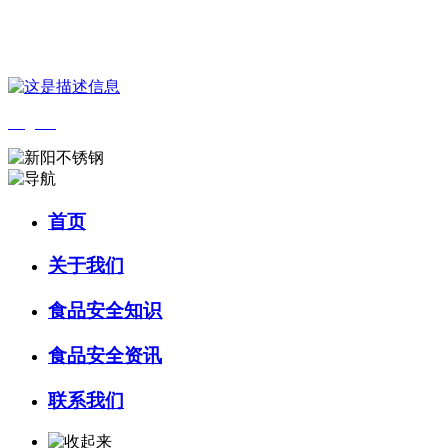
您好，欢迎来到 河北wnsr威尼斯食品 官方网站！
English
首页
关于我们
食品安全知识
食品安全资讯
联系我们