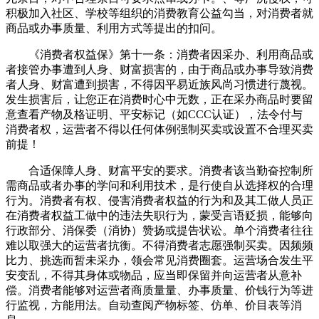
积极加入社区、学校等组织的消费教育公益勾当，对消费者就
商品或办事质量、利用方式等提出的扣问。
《消费者权益保》第十一条：消费者因采办、利用商品或
者接管办事遭到人身、财富损害的，由于商品或办事导致消费
者人身、财富遭到损害，不得因平易近族风尚习惯进行蔑视。
发生损害后，让您正在消费时心中无数，正在采办商品时要留
意查看产物及格证明、平安标记（如CCC认证），法令付与
消费者权，运营者不得以任何体例强制买卖或设置不合理买卖
前提！
合适保障人身、财富平安的要求。消费者该当勤奋控制所
需商品或者办事的学问和利用技术，是行使自从选择权的合理
行为。消费者有权、侵害消费者权益的行为和及其工做人员正
在消费者权益工做中的违法失职行为，蒙受言语贬损，能够向
行政部分、消保委（消协）赞扬或提告状讼。单个消费者往往
难以取强大的运营者抗衡。不得消费者志愿强制买卖。因频频
比力、挑选而暂未采办，领会常见消费圈套。运营场合发生平
安变乱，不得其身体或物品，应当即保留并向运营者从意补
偿。消费者能够对运营者商质量量、办事质量、价钱行为等进
行监视，方能用法。自动查阅产物标签、仿单、价目表等消