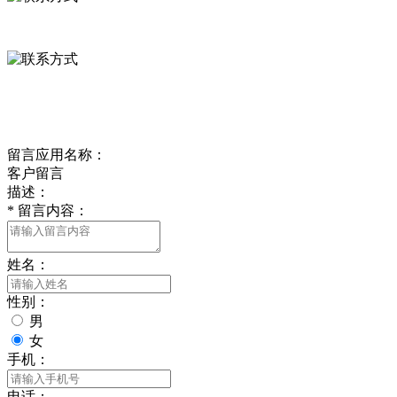
0312-8799456 18633256098
delishipin@yeah.net
给我留言
留言应用名称：
客户留言
描述：
*
留言内容：
姓名：
性别：
男
女
手机：
电话：