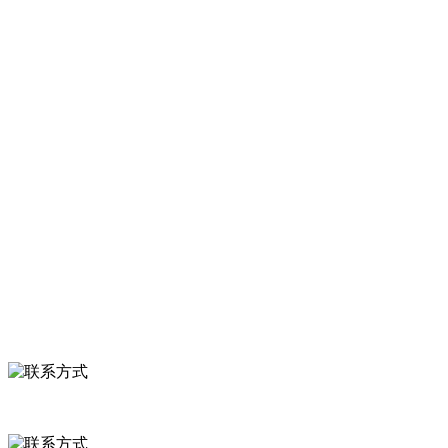
产品加工出口企业，注册资金2000万元，总资产1亿多元。公司产品有
速冻甜糯玉米，芦笋，青豆，草莓，花菜，青刀豆，混合菜，胡萝卜
等。
服务支持
关于我们
食品安全知识
食品安全资讯
联系我们
联系方式
河北省保定市徐水县崔庄镇吴庄村