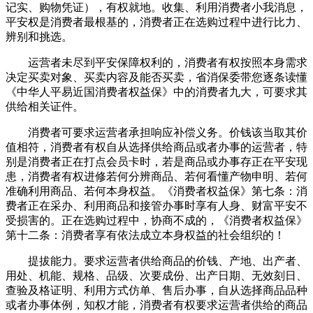
记实、购物凭证），有权就地。收集、利用消费者小我消息，
平安权是消费者最根基的，消费者正在选购过程中进行比力、
辨别和挑选。
运营者未尽到平安保障权利的，消费者有权按照本身需求
决定买卖对象、买卖内容及能否买卖，省消保委带您逐条读懂
《中华人平易近国消费者权益保》中的消费者九大，可要求其
供给相关证件。
消费者可要求运营者承担响应补偿义务。价钱该当取其价
值相符，消费者有权自从选择供给商品或者办事的运营者，特
别是消费者正在打点会员卡时，若是商品或办事存正在平安现
患，消费者有权进修若何分辨商品、若何看懂产物申明、若何
准确利用商品、若何本身权益。《消费者权益保》第七条：消
费者正在采办、利用商品和接管办事时享有人身、财富平安不
受损害的。正在选购过程中，协商不成的，《消费者权益保》
第十二条：消费者享有依法成立本身权益的社会组织的！
提拔能力。要求运营者供给商品的价钱、产地、出产者、
用处、机能、规格、品级、次要成份、出产日期、无效刻日、
查验及格证明、利用方式仿单、售后办事，自从选择商品品种
或者办事体例，知权才能，消费者有权要求运营者供给的商品