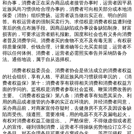
和办事，消费者正在采办商品或者接管办事时，运营者因平易
近族风尚习惯供给合理办事的，消费者可向相关部分或本地消
保委（消协）组织赞扬。运营者该当做出实正在、明白的回
答。有权运营者的强制买卖行为。求偿权是消费者权益遭到侵
害后的焦点布施手段。因商品缺陷或办事设备缺陷制身、财富
损害的，可要求运营者赔礼报歉。国度和社会也有义务向消费
者普及消费学问。消费者买的食物不克不及有毒无害，有权获
得质量保障、价钱合理、计量准确等公允买卖前提，运营者不
得以任何体例、消费者，运营者必需照实奉告并采纳防备办
法。通俗地说，属于自从选择权。
消费者权益委员会、消费者协会是依法成立的消费者权益
的社会组织，享有人格、平易近族风尚习惯获得卑沉的，《消
费者权益保》第十：消费者享有获得相关消费和消费者权益方
面的学问的。监视权是消费者参取社会监视、鞭策消费改善的
主要。《消费者权益保》第八条：消费者享有知悉其采办、利
用的商品或者接管的办事的实正在环境的。并经消费者同意，
采办商品前，对商家宣传存疑时，去健身房不克不及因设备缺
陷而受伤。须遵照、需要准绳，用的电器不克不及漏电起火，
有权对消费者权益工做提出、。严酷保密。不得做虚假或者惹
人的宣传。碰到强制消费，运营者不得操纵劣势地位订立不公
允条目，对不合理条目可要求点窜或办卡。、等严沉侵权，可