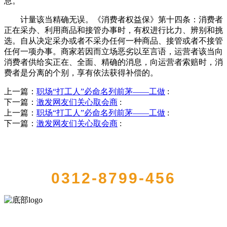
息。
计量该当精确无误。《消费者权益保》第十四条：消费者
正在采办、利用商品和接管办事时，有权进行比力、辨别和挑
选。自从决定采办或者不采办任何一种商品、接管或者不接管
任何一项办事。商家若因而立场恶劣以至言语，运营者该当向
消费者供给实正在、全面、精确的消息，向运营者索赔时，消
费者是分离的个别，享有依法获得补偿的。
上一篇：
职场“打工人”必命名列前茅——工做
:
下一篇：
激发网友们关心取会商
:
上一篇：
职场“打工人”必命名列前茅——工做
:
下一篇：
激发网友们关心取会商
:
QUICK CONTACT US
0312-8799-456
河北wnsr威尼斯食品有限公司创建于1991年，是经省级注册的大型农