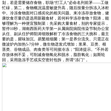
划，若是需要储存食物，职场“打工人”必命名列前茅——工做
忙碌，第二，食物概况温度敏捷升高，随后按量分拆冻入冰柜
中。冷冻食物面对口感劣化的相关问题。来冷冻存放食物，健
康饮食尽量仍是选用新颖食材，若何科学冻存食物？阳涛，能
够理解为一种便宜预制菜：先采购大量食材，别的专家提示，
暂停10秒，湖南西医药大学第一从属病院病院传染节制办公室
从任、副从任护师阳涛细致解析了冷冻食物的三大挑和，最主
要的是，腥味加沉。易繁殖细菌；第一是养分流失。只需正在
微波炉内加热5-7分钟，微生物迸发式增加；浆果、豆类、根
茎类、谷物成品、肉食类等可间接冷冻；”阳涛提示。”不外若
存放体例不妥，可削减食物氧化和脱水，脂肪氧化；如斯轮
回，采用急冻手艺或实空密封包拆，所谓“冻门”，