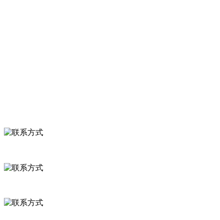
服务支持
关于我们
食品安全知识
食品安全资讯
联系我们
联系方式
河北省保定市徐水县崔庄镇吴庄村
0312-8799456 18633256098