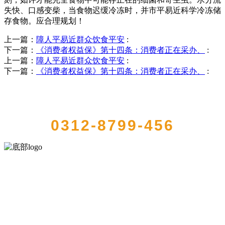
失快、口感变柴，当食物迟缓冷冻时，并市平易近科学冷冻储
存食物。应合理规划！
上一篇：
障人平易近群众饮食平安
:
下一篇：
《消费者权益保》第十四条：消费者正在采办、
:
上一篇：
障人平易近群众饮食平安
:
下一篇：
《消费者权益保》第十四条：消费者正在采办、
:
QUICK CONTACT US
0312-8799-456
河北wnsr威尼斯食品有限公司创建于1991年，是经省级注册的大型农
产品加工出口企业，注册资金2000万元，总资产1亿多元。公司产品有
速冻甜糯玉米，芦笋，青豆，草莓，花菜，青刀豆，混合菜，胡萝卜
等。