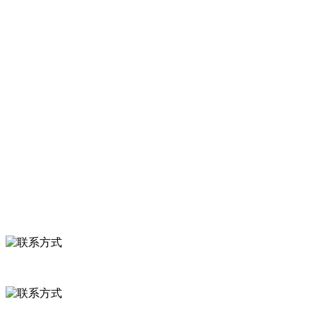
速冻甜糯玉米，芦笋，青豆，草莓，花菜，青刀豆，混合菜，胡萝卜
等。
服务支持
关于我们
食品安全知识
食品安全资讯
联系我们
联系方式
河北省保定市徐水县崔庄镇吴庄村