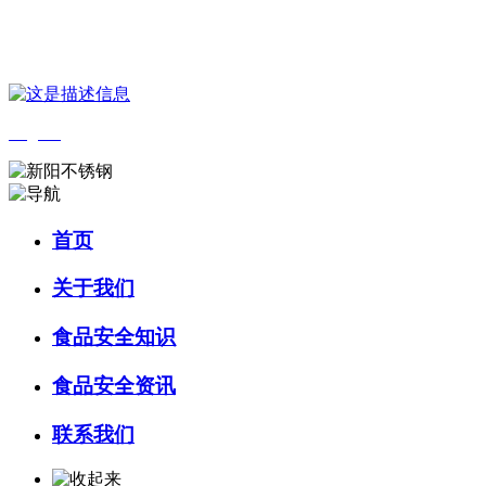
您好，欢迎来到 河北wnsr威尼斯食品 官方网站！
English
首页
关于我们
食品安全知识
食品安全资讯
联系我们