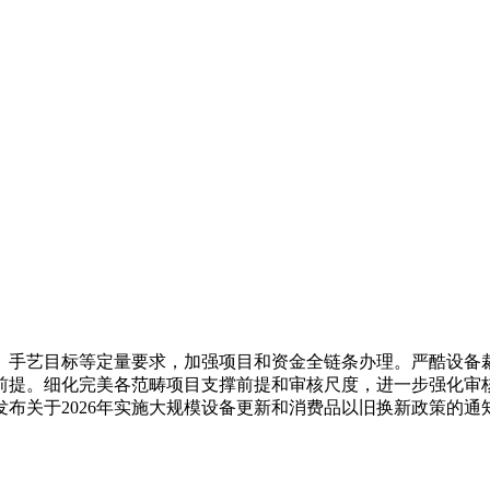
手艺目标等定量要求，加强项目和资金全链条办理。严酷设备裁
前提。细化完美各范畴项目支撑前提和审核尺度，进一步强化审
布关于2026年实施大规模设备更新和消费品以旧换新政策的通