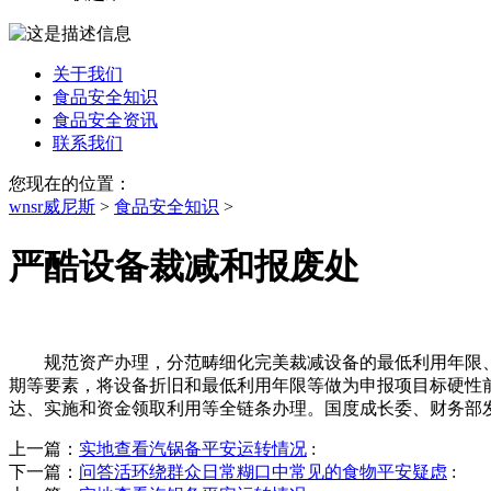
关于我们
食品安全知识
食品安全资讯
联系我们
您现在的位置：
wnsr威尼斯
>
食品安全知识
>
严酷设备裁减和报废处
规范资产办理，分范畴细化完美裁减设备的最低利用年限、
期等要素，将设备折旧和最低利用年限等做为申报项目标硬性
达、实施和资金领取利用等全链条办理。国度成长委、财务部发
上一篇：
实地查看汽锅备平安运转情况
:
下一篇：
问答活环绕群众日常糊口中常见的食物平安疑虑
: