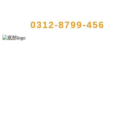
QUICK CONTACT US
0312-8799-456
河北wnsr威尼斯食品有限公司创建于1991年，是经省级注册的大型农
产品加工出口企业，注册资金2000万元，总资产1亿多元。公司产品有
速冻甜糯玉米，芦笋，青豆，草莓，花菜，青刀豆，混合菜，胡萝卜
等。
服务支持
关于我们
食品安全知识
食品安全资讯