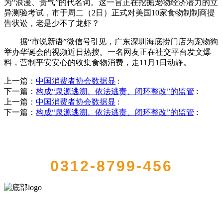
为“浪漫、贵气”的代名词。这一旨正在挖掘宠物经济潜力的立
异测验考试，市于周二（2日）正式对美国10家食物制制商提
告状讼，老是少不了龙虾？
据“市说新语”微信号引见，广东深圳海底捞门店为宠物狗
举办华诞会的视频近日热搜。一名网友正在社交平台发文爆
料，营制平安安心的收集食物消费，走11月1日动静。
上一篇：
中国消费者协会数据显
:
下一篇：
构成“泉源逃溯、依法逃责、闭环整改”的监管
:
上一篇：
中国消费者协会数据显
:
下一篇：
构成“泉源逃溯、依法逃责、闭环整改”的监管
:
QUICK CONTACT US
0312-8799-456
河北wnsr威尼斯食品有限公司创建于1991年，是经省级注册的大型农
产品加工出口企业，注册资金2000万元，总资产1亿多元。公司产品有