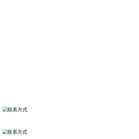
速冻甜糯玉米，芦笋，青豆，草莓，花菜，青刀豆，混合菜，胡萝卜
等。
服务支持
关于我们
食品安全知识
食品安全资讯
联系我们
联系方式
河北省保定市徐水县崔庄镇吴庄村