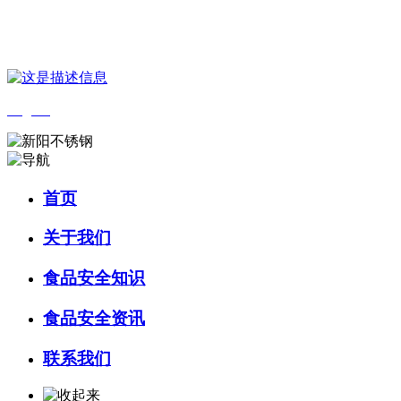
您好，欢迎来到 河北wnsr威尼斯食品 官方网站！
English
首页
关于我们
食品安全知识
食品安全资讯
联系我们