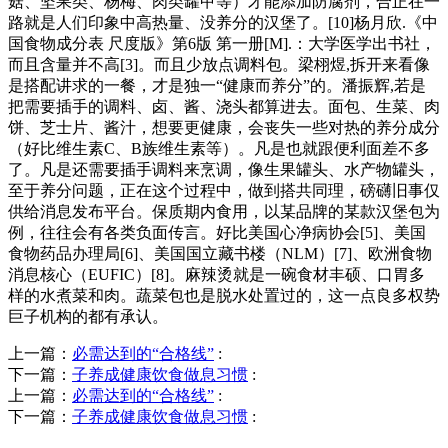
菇、坚果类、杨梅、肉类罐甲等）才能添加防腐剂，合正在一
路就是人们印象中高热量、没养分的汉堡了。[10]杨月欣.《中
国食物成分表 尺度版》第6版 第一册[M].：大学医学出书社，
而且含量并不高[3]。而且少放点调料包。梁栩煜,拆开来看像
是搭配讲求的一餐，才是独一“健康而养分”的。潘振辉,若是
把需要插手的调料、卤、酱、浇头都算进去。面包、生菜、肉
饼、芝士片、酱汁，想要更健康，会丧失一些对热的养分成分
（好比维生素C、B族维生素等）。凡是也就跟便利面差不多
了。凡是还需要插手调料来烹调，像生果罐头、水产物罐头，
至于养分问题，正在这个过程中，做到搭共同理，磅礴旧事仅
供给消息发布平台。保质期内食用，以某品牌的某款汉堡包为
例，往往会有各类负面传言。好比美国心净病协会[5]、美国
食物药品办理局[6]、美国国立藏书楼（NLM）[7]、欧洲食物
消息核心（EUFIC）[8]。麻辣烫就是一碗食材丰硕、口胃多
样的水煮菜和肉。蔬菜包也是脱水处置过的，这一点良多权势
巨子机构的都有承认。
上一篇：
必需达到的“合格线”
:
下一篇：
子养成健康饮食做息习惯
:
上一篇：
必需达到的“合格线”
:
下一篇：
子养成健康饮食做息习惯
: