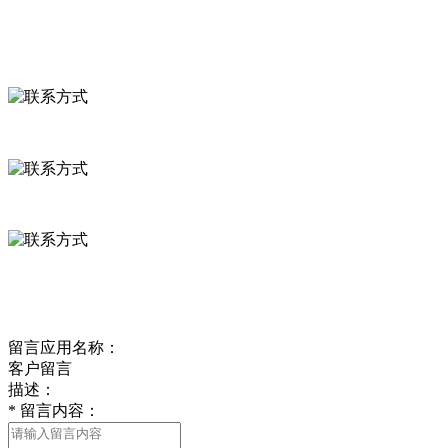
联系我们
联系方式
河北省保定市徐水县崔庄镇吴庄村
0312-8799456 18633256098
delishipin@yeah.net
给我留言
留言应用名称：
客户留言
描述：
*
留言内容：