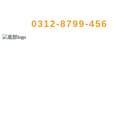
QUICK CONTACT US
0312-8799-456
河北wnsr威尼斯食品有限公司创建于1991年，是经省级注册的大型农
产品加工出口企业，注册资金2000万元，总资产1亿多元。公司产品有
速冻甜糯玉米，芦笋，青豆，草莓，花菜，青刀豆，混合菜，胡萝卜
等。
服务支持
关于我们
食品安全知识
食品安全资讯