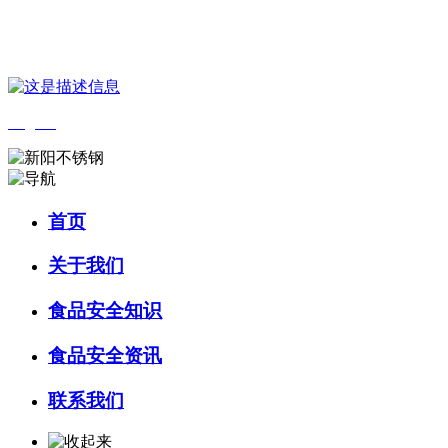
您好，欢迎来到 河北wnsr威尼斯食品 官方网站！
English
首页
关于我们
食品安全知识
食品安全资讯
联系我们