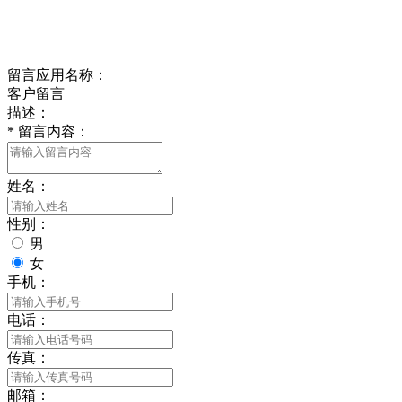
delishipin@yeah.net
给我留言
留言应用名称：
客户留言
描述：
*
留言内容：
姓名：
性别：
男
女
手机：
电话：
传真：
邮箱：