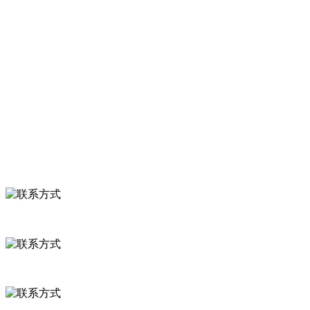
服务支持
关于我们
食品安全知识
食品安全资讯
联系我们
联系方式
河北省保定市徐水县崔庄镇吴庄村
0312-8799456 18633256098