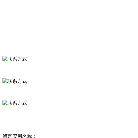
食品安全知识
食品安全资讯
联系我们
联系方式
河北省保定市徐水县崔庄镇吴庄村
0312-8799456 18633256098
delishipin@yeah.net
给我留言
留言应用名称：