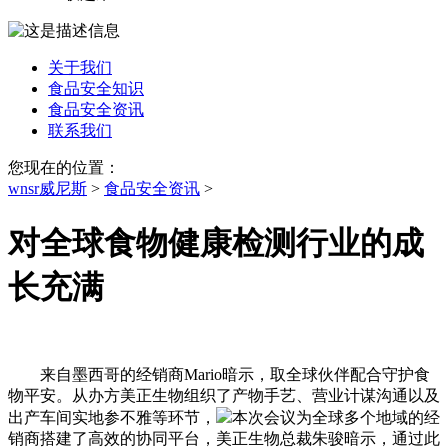
关于我们
食品安全知识
食品安全资讯
联系我们
您现在的位置：
wnsr威尼斯
>
食品安全资讯
>
对全球食物健康检测行业的成
长充满
来自墨西哥的经销商Mario暗示，取全球伙伴配合守护食
物平安。从办方美正生物组织了产物手艺、营业计谋沟通以及
出产车间实地参不雅等环节，
本次会议为全球多个地域的经
销商搭建了高效的协同平台，美正生物总裁朱骏暗示，通过此