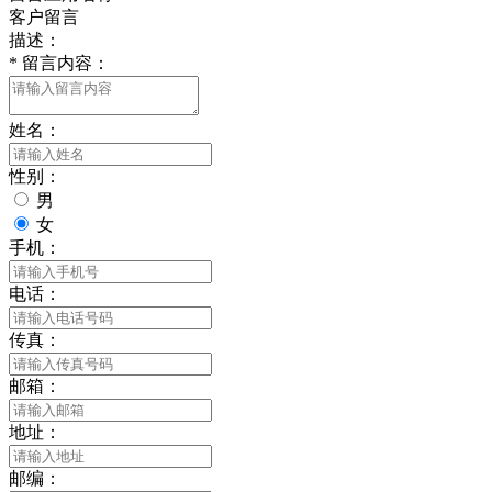
客户留言
描述：
*
留言内容：
姓名：
性别：
男
女
手机：
电话：
传真：
邮箱：
地址：
邮编：