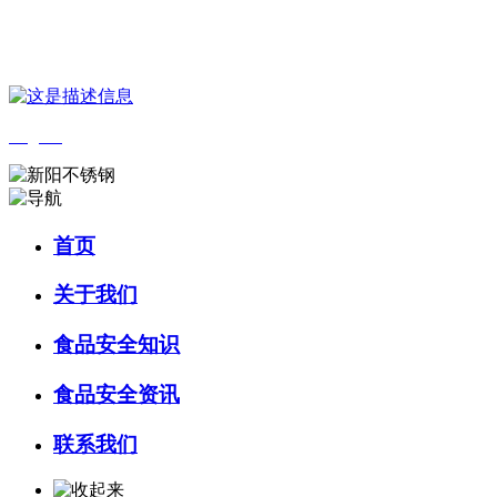
您好，欢迎来到 河北wnsr威尼斯食品 官方网站！
English
首页
关于我们
食品安全知识
食品安全资讯
联系我们