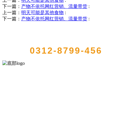
上一篇：
明天可能是其他食物
:
下一篇：
产物不依托网红营销、流量带货
:
上一篇：
明天可能是其他食物
:
下一篇：
产物不依托网红营销、流量带货
:
QUICK CONTACT US
0312-8799-456
河北wnsr威尼斯食品有限公司创建于1991年，是经省级注册的大型农
产品加工出口企业，注册资金2000万元，总资产1亿多元。公司产品有
速冻甜糯玉米，芦笋，青豆，草莓，花菜，青刀豆，混合菜，胡萝卜
等。
服务支持
关于我们