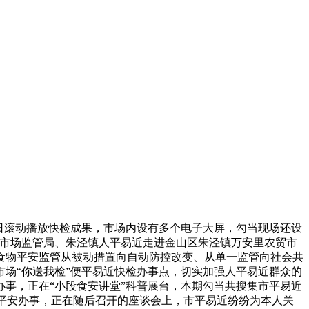
日滚动播放快检成果，市场内设有多个电子大屏，勾当现场还设
区市场监管局、朱泾镇人平易近走进金山区朱泾镇万安里农贸市
食物平安监管从被动措置向自动防控改变、从单一监管向社会共
场“你送我检”便平易近快检办事点，切实加强人平易近群众的
事，正在“小段食安讲堂”科普展台，本期勾当共搜集市平易近
物平安办事，正在随后召开的座谈会上，市平易近纷纷为本人关