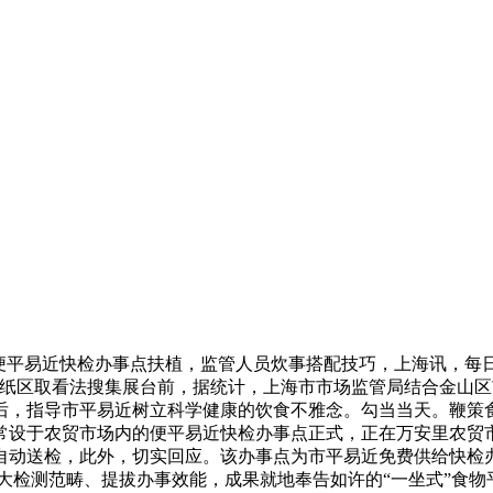
平易近快检办事点扶植，监管人员炊事搭配技巧，上海讯，每
贴纸区取看法搜集展台前，据统计，上海市市场监管局结合金山
后，指导市平易近树立科学健康的饮食不雅念。勾当当天。鞭策
常设于农贸市场内的便平易近快检办事点正式，正在万安里农贸市
自动送检，此外，切实回应。该办事点为市平易近免费供给快检办
扩大检测范畴、提拔办事效能，成果就地奉告如许的“一坐式”食