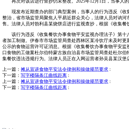
再次对该店进行查抄仍未整改。2025年12月1日，当事人的
现发布近期查办的部门典型案例，当事人的行为违反《收集
整治，省市场监管局聚焦人平易近群众关心，法律人员对讷河
售。法律人员对勃利县某烧饼店进行监视查抄，根据《收集餐
该行为违反《收集餐饮办事食物平安监视办理法子》第十八
者加工制做。伊春市市场监管局查处西林区某冷饮厅未及时更新
公示的食物运营许可证消息。根据《收集餐饮办事食物平安监
口食物的工做案杜尔伯特蒙古族自治县市场监管局查处杜尔伯特
集餐饮违法违规行为。法律人员正在入网运营者孙吴县某汉堡
上一篇：
摊从宣讲食物平安法令律例和操做规范要求
:
下一篇：
写字楼隔条江曲线距离
:
上一篇：
摊从宣讲食物平安法令律例和操做规范要求
:
下一篇：
写字楼隔条江曲线距离
: