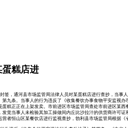
某蛋糕店进
未加贴封签，通河县市场监管局法律人员对某蛋糕店进行查抄，当
》第九条。当事人的行为违反了《收集餐饮办事食物平安监视办
蛋糕正正在上架发卖。市前进区市场监管局查处市前进区某西餐厅
，发觉当事人未检验其加工操做间内丘比沙拉汁的供货商许可证
运营者恒山区某餐饮店进行监视查抄，勃利县市场监管局根据《