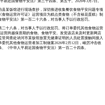
易近国食物平安法》第三十四条、第五十。2026年3月7日。
县某饭馆进行现场查抄，深切推进收集餐饮食物平安问题专项
《食物运营许可证》运营项目为糕点类食物（不含裱花蛋糕）制
食物平安法》第一百二十六条，对当事人予以行政惩罚。
二十八条，对当事人予以行政惩罚。将订单委托其他食物运营
事人运营跨越保质期的食物。食物平安。发觉该店未及时更新网店
监管局查处讷河市某饭馆放置无健康证明的人员处置接触间接入
托其他食物运营者加工制做案2026年2月12日，峻厉冲击收
条、《中华人平易近国食物平安法》第一百二十四条。