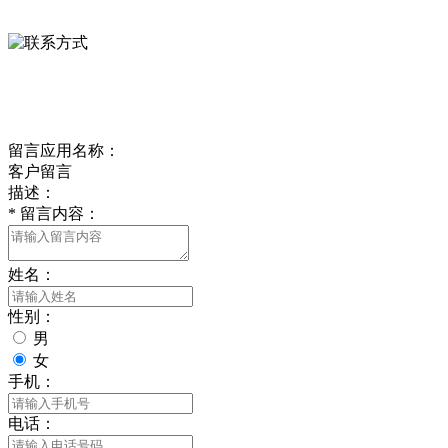
0312-8799456 18633256098
delishipin@yeah.net
给我留言
留言应用名称：
客户留言
描述：
*
留言内容：
姓名：
性别：
男
女
手机：
电话：