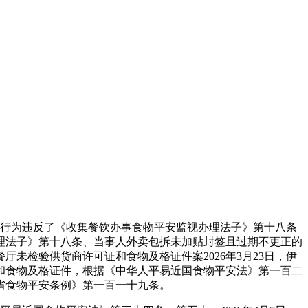
事人行为违反了《收集餐饮办事食物平安监视办理法子》第十八条
理法子》第十八条、当事人外卖包拆未加贴封签且过期不更正的
未检验供货商许可证和食物及格证件案2026年3月23日，伊
和食物及格证件，根据《中华人平易近国食物平安法》第一百二
省食物平安条例》第一百一十九条。