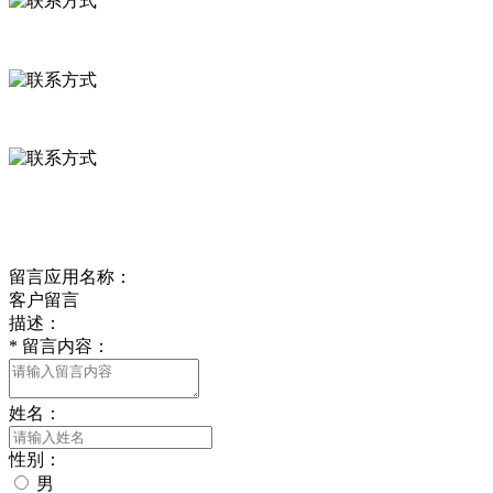
河北省保定市徐水县崔庄镇吴庄村
0312-8799456 18633256098
delishipin@yeah.net
给我留言
留言应用名称：
客户留言
描述：
*
留言内容：
姓名：
性别：
男