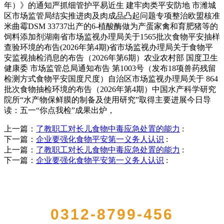
年）》的通知严抓细管护平易近生 建牢肉类平安防地 市潍城
区市场监管局结实推进肉及肉成品凸起问题专项整治欧盟核准
米曲霉DSM 33737出产的6-植酸酶做为产蛋家禽和育肥猪等的
饲料添加剂湖南省市场监视办理局关于1565批次食物平安抽样
查验环境的布告(2026年第4期)省市场监视办理局关于食物平
安监视抽检消息的布告（2026年第6期）农业农村部 国度卫生
健康委 市场监管总局通知布告 第1003号（发布18项兽药残留
检测方式食物平安国度尺度）自治区市场监视办理局关于 864
批次食物抽检环境的布告（2026年第4期）中国水产科学研究
院所“水产物保鲜膜的制备及使用研究”取得主要进展今日导
读：五一“你点我检”成果出炉，
上一篇：
了教职工对长儿食物中毒应急处置的能力
:
下一篇：
企业要强化食物平安第一义务人认识
:
上一篇：
了教职工对长儿食物中毒应急处置的能力
:
下一篇：
企业要强化食物平安第一义务人认识
:
QUICK CONTACT US
0312-8799-456