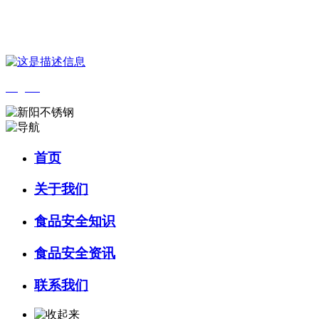
您好，欢迎来到 河北wnsr威尼斯食品 官方网站！
English
首页
关于我们
食品安全知识
食品安全资讯
联系我们