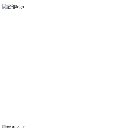
河北wnsr威尼斯食品有限公司创建于1991年，是经省级注册的大型农
产品加工出口企业，注册资金2000万元，总资产1亿多元。公司产品有
速冻甜糯玉米，芦笋，青豆，草莓，花菜，青刀豆，混合菜，胡萝卜
等。
服务支持
关于我们
食品安全知识
食品安全资讯
联系我们
联系方式