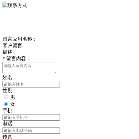
delishipin@yeah.net
给我留言
留言应用名称：
客户留言
描述：
*
留言内容：
姓名：
性别：
男
女
手机：
电话：
传真：