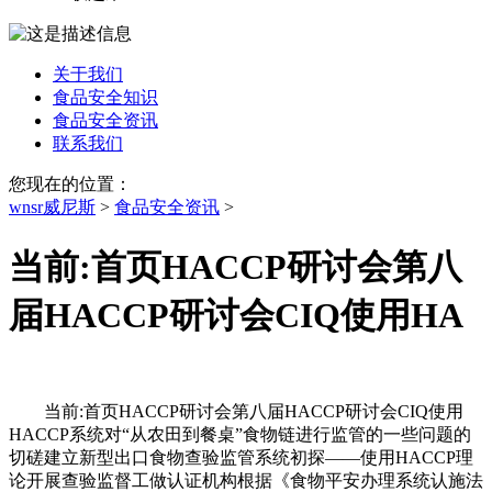
关于我们
食品安全知识
食品安全资讯
联系我们
您现在的位置：
wnsr威尼斯
>
食品安全资讯
>
当前:首页HACCP研讨会第八
届HACCP研讨会CIQ使用HA
当前:首页HACCP研讨会第八届HACCP研讨会CIQ使用
HACCP系统对“从农田到餐桌”食物链进行监管的一些问题的
切磋建立新型出口食物查验监管系统初探——使用HACCP理
论开展查验监督工做认证机构根据《食物平安办理系统认施法