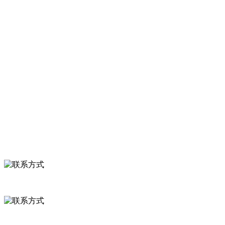
等。
服务支持
关于我们
食品安全知识
食品安全资讯
联系我们
联系方式
河北省保定市徐水县崔庄镇吴庄村
0312-8799456 18633256098