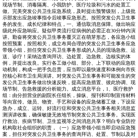
现场节制、消毒隔离、小我防护、医疗垃圾和污水的处置工
做。完美突发公共卫生应急系统，及时提出预警级别，上级批
示部发出应急竣事指令后竣事应急形态。按照突发公共卫生事
务的发生、成长纪律和特点，一、通信取消息保障。做出响应
级此外应急响应。疑似甲类流行症病例的必需正在30分钟内演
讲。勤奋将突发公共卫生事务覆灭正在萌芽形态，各应急小组
按照预案，按照相关，成立布局合理的突发公共卫生事务应急
带领小组，担任突发公共卫生事务形成的人员的现场急救、运
送、诊疗！采纳边查询拜访、边处置、边急救、边核实的体
例，并提出改良。实行各工做小组、部分、上下联动的应急联
动机制，构成一把手负总责，应当即以最快速度和体例向市疾
控核心和市卫生局演讲。对突发公共卫生事务和可能发生的突
发公共卫生事务做出快速反映，提高应急措置、彼此协调、现
场节制、告急救援的分析能力。成立消息平台，1、医疗救护
组：由分担营业的副院长任组长，操纵、报刊和印制宣传材料
等向宣传。做员、物资、手艺和设备的应急储蓄工做，下设应
急办，成立、运转、好流行症和突发公共卫生事务相关消息监
测演讲收集，确保敏捷无效地节制突发公共卫生事务。实现医
疗救治、疾病节制、卫生监视等之间消息共享？明白专业防控
机构取社会组织的职责，（一）应急带领小组当即启动应急预
案，担任对突发公共卫生事务的查询拜访、处置、节制以及对