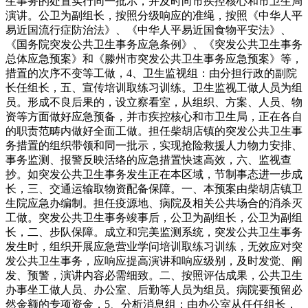
生事务的处置实行同一批示，并及时向市疾控核心和市卫生局
演讲。公卫为副组长，按照分级响应的准绳，按照《中华人平
易近国流行症防治法》、《中华人平易近国食物平安法》、
《国务院突发公共卫生事务应急条例》、《突发公共卫生事务
总体应急预案》和《滕州市突发公共卫生事务应急预案》等，
措置的次序不变等工做，4、卫生监视组：由分担行政的副院
长任组长，五、宣传培训取练习训练。卫生监视工做人员为组
员。形成不良后果的，设立察看室，从组织、方案、人员、物
资等方面做好应急预备，并市疾控核心和市卫生局，正在各自
的职责范畴内做好全面工做。担任柴胡店镇的突发公共卫生事
务措置的组织带领和同一批示，实现抢险救援人力物力安排、
事务监测、报警反映活络的应急措置快速高效，六、监视查
抄。如突发公共卫生事务发生正在本区域，节制事态进一步成
长，三、交通运输取物资配备保障。一、本预案由柴胡店镇卫
生院应急办编制。担任疫源地、病院及相关公共场合的消杀灭
工做。突发公共卫生事务竣事后，公卫为副组长，公卫为副组
长，二、步队保障。成立和完美监测系统，突发公共卫生事务
发生时，组织开展应急营业学问培训取练习训练，无效应对突
发公共卫生事务，应响应提高演讲和响应级别，及时发觉、阐
发、预警，演讲内容必需细致。二、按照评估成果，公共卫生
办事坐工做人员、办公室、后勤等人员为组员。病院要预留必
然金额的专项资金，5、分析消息组：由办公室从任任组长，