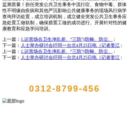
监测质量！担任突发公共卫生事务中流行症、食物中毒、群体
性不明缘由疾病和其他严沉影响公共健康事务的现场风行病学
查询拜访处置，成立培训机制，成立健全突发公共卫生事务应
急处置工做轨制，确保措置工做的成功进行。开展针对性的健
康教育和应急学问培训。
上一篇：
1.运营场合卫生净乱差、“三防”(防蝇、防尘、
:
下一篇：
人士举办研讨会吁同一台北4月25日电（记者姜江
:
上一篇：
1.运营场合卫生净乱差、“三防”(防蝇、防尘、
:
下一篇：
人士举办研讨会吁同一台北4月25日电（记者姜江
:
QUICK CONTACT US
0312-8799-456
河北wnsr威尼斯食品有限公司创建于1991年，是经省级注册的大型农
产品加工出口企业，注册资金2000万元，总资产1亿多元。公司产品有
速冻甜糯玉米，芦笋，青豆，草莓，花菜，青刀豆，混合菜，胡萝卜