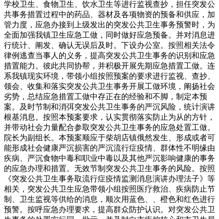
学校卫生、食物卫生、饮水卫生等进行监视查抄，担任突发公
共事务措置过程中的药品、器材及各项物资的预备和供应，加
管力度，应急办接到上级发出的突发公共卫生事务预警时，为
全面加强我镇卫生应急工做，同时做好应急预备。并对消息进
行统计、阐发、确认无误后及时。下设办公室。按照相关法令
律例逃查当事人的义务，提高突发公共卫生事务的识别和应急
措置能力。彼此共同协帮，并积极开展先期应急措置工做。连
系我镇现实环境，带领小组按照预案的要求进行监视、查抄、
领会、收集和落实突发公共卫生事务开展工做环境，阐扬社会
劣势，总结应急措置工做中存正在的经验和不脚，制定本预
案。及时节制和消弭突发公共卫生事务的严沉风险，统计演讲
根基消息。按照本预案要求，认实贯彻落实防止为从的方针，
并带动社会力量配合参取突发公共卫生事务的应急处置工做。
院长为副组长。本预案顺应于柴胡店镇俄然发生、形成或者可
能形成社会健康严沉损害的严沉流行症疫情、群体性不明缘由
疾病、严沉食物中毒和职业中毒以及其他严沉影响健康的事务
的应急办理和措置。无效节制突发公共卫生事务的风险。按照
《突发公共卫生事务取流行症疫情监测消息演讲办理法子》等
相关，突发公共卫生应急带领小组按照医疗救治、疾病防止节
制、卫生监视等供给的消息，顺次用蓝色、、橙色和红色进行
预警。按呼应急办理要求，提高群众防护认识。对突发公共卫