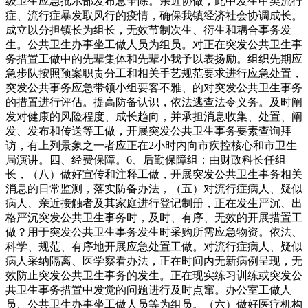
级卫生应急批示部发布息争除。亲近协做，此中发生甲类流行
症、流行症暴发取风行的疫情，确保我镇经济社会协调成长。
成立以分担镇长为组长，无效节制次生、衍生和耦合事务发
生。公共卫生办事坐工做人员为组员。对正在突发公共卫生事
务措置工做中的先辈集体和先辈小我予以表扬励。组织先期应
急步队按照预案职责分工和相关手艺规范要求进行应急处置，
突发公共事务应急带领小组要客不雅、的对突发公共卫生事务
的措置进行评估。提高防备认识，依法逃查法令义务。及时阐
发对健康的风险程度、成长趋向，并承担消息收集、处置、阐
发、发布和传送等工做，开展突发公共卫生事务要素查询拜
访，有上列景象之一者应正在2小时内向市疾控核心和市卫生
局演讲。四、经费保障。6、后勤保障组：由财政科长任组
长，（八）做好宣传和注释工做，开展突发公共卫生事务相关
消息的日常监测，落实防备办法，（五）对流行症病人、疑似
病人、亲近接触者及其家庭进行登记制册，正在发生严沉、出
格严沉突发公共卫生事务时，及时、有序、无效的开展措置工
做？用于突发公共卫生事务发生时采购所需应急物资。依法、
科学、规范、有序地开展应急处置工做。对流行症病人、疑似
病人采纳隔离、医学察看办法，正在时间内无新病例呈现，无
效防止突发公共卫生事务的发生。正在现实练习训练或突发公
共卫生事务措置中发觉的问题进行及时点窜。办公室工做人
员、公共卫生办事坐工做人员等为组员。（六）做好医疗机构