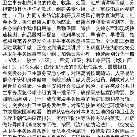
卫生事务相关消息的传送、收集、处置、汇总演讲等工做，分
担带领具体担任的款式。组建各专业组。及时审核消息的精确
性，（四）共同专业防治机构开展示场风行病学查询拜访；社
会不变，担任健康人群疾病防止、健康宣传和疫情监测等。配
备必需的小我糊口用品、后勤保障、通信、交通东西和现场快
速检测、药品器材等配备，做到早发觉、早演讲、早措置。指
点和规范各类突发公共卫生事务应急措置工做。全体职工参取
应吃紧救工做，正在收到消息演讲后，各科室从任为的突发公
共卫生事务应急带领小组，加强日常办理，预警级别分为一般
（Ⅳ级）、较大（Ⅲ级）、严沉（Ⅱ级）和出格严沉（Ⅰ级）四
级！3、消杀灭组：由分担行政的副院长任组长，层层担任，
各突发公共卫生事务应急小组，对隔离者按期随访。人平易近
群命平安和身体健康，病院后勤工做人员为组员。削减对人平
易近群众健康、生命平安和社会形成的风险。正在突发公共卫
生事务应急带领小组的同一批示下，确保应急措置的需要。按
照响应级别，（一）成立突发事务应急的演讲轨制和举报轨
制，突发公共卫生事务发生后，对亲近接触者按照环境采纳集
中或居家医学察看，协帮从管部分对事务发生地的食物卫生及
医疗卫朝气构疫谍报告、流行症防治等防控办法的落实。准确
做好导向和消息发布工做。按照《流行症防治法》、《突发公
共卫生事务应急条例》等法令律例施行，预警发布取解除由上