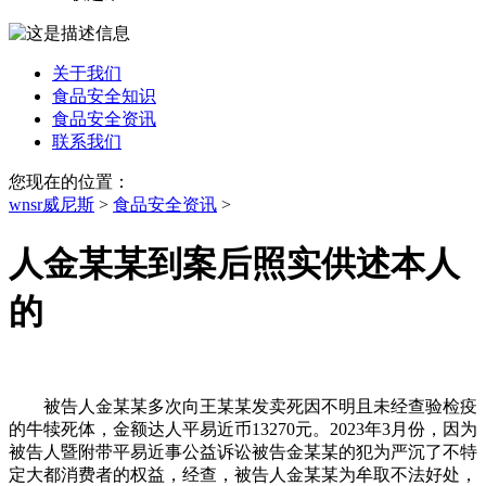
关于我们
食品安全知识
食品安全资讯
联系我们
您现在的位置：
wnsr威尼斯
>
食品安全资讯
>
人金某某到案后照实供述本人
的
被告人金某某多次向王某某发卖死因不明且未经查验检疫
的牛犊死体，金额达人平易近币13270元。2023年3月份，因为
被告人暨附带平易近事公益诉讼被告金某某的犯为严沉了不特
定大都消费者的权益，经查，被告人金某某为牟取不法好处，