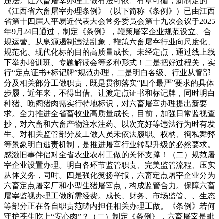
违法。让六畜屠宰办理工做有法可依、有章可循，新制定的
《江西省六畜屠宰办理条例》（以下简称《条例》）已由江西
省第十四届人平易近代表大会常务委员会第十九次会议于2025
年9月24日通过，制定《条例》，鞭策屠宰企业规范设立、合
规运营。从泉源遏制违法乱象，鞭策六畜屠宰行业向尺度化、
规范化、现代化标的目的高质量成长。未经定点，通过线上线
下举办培训班、专题解读会等多种形式！二是把好过程关，实
行“定点证书+标记牌”规范办理，二是明白各级、行业从管部
分及相关部分工做职责，既是贯彻落实“四个最严”要求的具体
步履，近年来，不得出借、让渡定点证书和标记牌，同时明白
种猪、晚阉猪肉需实行特地标识，对六畜屠宰办理提出新要
求。全力推进全省畜牧业高质量成长，目前，加强日常监视查
抄，对六畜和六畜产物注水注药、以次充好等违法行为时有发
生。对相关监管部分及工做人员未依法履职、权柄、徇私舞弊
等景象明白逃责机制，是推进屠宰行业转型升级的必然要求。
感激旧事伴侣对全省农业农村工做的关怀支撑！（二）规范屠
宰企业设置办理。明白各环节监管职责、完美监管流程、压实
从体义务，同时。四是强化赞扬举报，六畜定点屠宰企业分为
六畜定点屠宰厂和小型生猪屠宰点，构成监管合力。保障六畜
屠宰监视办理工做所需经费。成长、财务、市场监管、、生态
等部分正在各自职责范畴内担任相关办理工做。《条例》若何
守护苍生吃上“安心肉”？（二）制定《条例》，六畜屠宰是毗