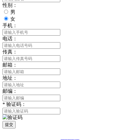
性别：
男
女
手机：
电话：
传真：
邮箱：
地址：
邮编：
*
验证码：
提交
网站地图