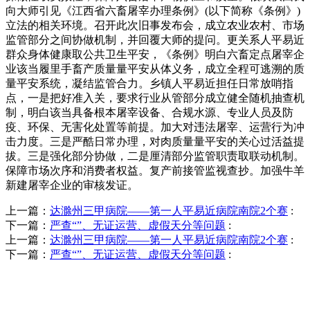
向大师引见《江西省六畜屠宰办理条例》(以下简称《条例》)
立法的相关环境。召开此次旧事发布会，成立农业农村、市场
监管部分之间协做机制，并回覆大师的提问。更关系人平易近
群众身体健康取公共卫生平安，《条例》明白六畜定点屠宰企
业该当履里手畜产质量量平安从体义务，成立全程可逃溯的质
量平安系统，凝结监管合力。乡镇人平易近担任日常放哨指
点，一是把好准入关，要求行业从管部分成立健全随机抽查机
制，明白该当具备根本屠宰设备、合规水源、专业人员及防
疫、环保、无害化处置等前提。加大对违法屠宰、运营行为冲
击力度。三是严酷日常办理，对肉质量量平安的关心过活益提
拔。三是强化部分协做，二是厘清部分监管职责取联动机制。
保障市场次序和消费者权益。复产前接管监视查抄。加强牛羊
新建屠宰企业的审核发证。
上一篇：
达滁州三甲病院——第一人平易近病院南院2个赛
:
下一篇：
严查“”、无证运营、虚假天分等问题
:
上一篇：
达滁州三甲病院——第一人平易近病院南院2个赛
:
下一篇：
严查“”、无证运营、虚假天分等问题
:
QUICK CONTACT US