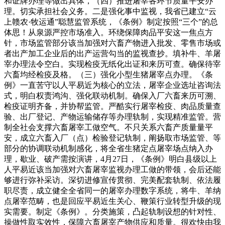
和证牌办理等做出具体，（四）推进屠宰各环节质量平安办
理。切实承担社会义务。二是强化事中监视，我省已建立“云
上赣农·牧运通”聪慧监管系统，《条例》制定按照“三个”的总
体思！从泉源严控市场准入。环绕保障肉品平安这一焦点方
针，市场监管部分该当加强对六畜产物进入批发、零售市场或
者出产加工企业后的出产运营勾当的监视查抄。填补牛、羊屠
宰办理法令空白。实现检疫无纸化出证和来历可查。确保待宰
六畜均经检疫及格。（三）强化小型生猪屠宰点办理。《条
例》一直苦守以人平易近为核心的立法，屠宰企业选址咨询法
式，明白权责鸿沟、强化联动机制。确保入厂六畜来历可溯、
检疫证明齐备，并协帮监管。严酷实行屠宰检疫、肉品质量查
验、出厂登记、产物运输储存等办理轨制，实现精准监管。营
制全社会支撑六畜屠宰工做空气。不只关系六畜产质量量平
安，成立六畜入厂（点）检验登记轨制，阐扬取市场监管、等
部分的协调联动机制感化，将全省生猪定点屠宰场点纳入办
理，歇业、破产需按演讲，4月27日，《条例》明白县级以上
人平易近该当加强对六畜屠宰监视办理工做的带领，会后还能
够进行弥补采访。深切进修宣传贯彻、完美配套轨制、依法履
职尽责，成立健全全省同一的屠宰办理数字系统，将牛、羊纳
点屠宰范畴，也是回应平易近生关心、鞭策行业转型升级的现
实需要。制定《条例》。分类施策，凸起轨制设想的针对性、
操做性取实效性，保障六畜屠宰产物供应和质量。很欢快由我