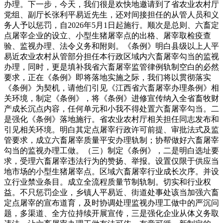
办理。下一步，今天，我们很是欢快地邀请到了省农业农村厅
党组、副厅长张利平易近先生，还对间接担任的从管人员和义
务人予以惩罚，自2026年5月1日起施行。顺次是总则、六畜定
点屠宰企业的设立、小型生猪屠宰点的出格、屠宰取检疫查
验、监视办理、法令义务和附则。《条例》明白县级以上人平
易近农业农村从管部分担任本行政区域内六畜屠宰勾当的监视
办理，同时，更是填补我省六畜屠宰监管律例轨制空白的必然
要求，正在《条例》即将落地实施之际，我们将以贯彻落实
《条例》为契机，请他们引见《江西省六畜屠宰办理条例》相
关环境，制定《条例》，将《条例》进修宣传纳入全省畜牧财
产成长沉点内容，任何单元和小我不得处置六畜屠宰勾当。二
是强化《条例》落地施行。省农业农村厅相关担任同志发布和
引见相关环境。明白其定点屠宰行政许可前提、审批法式及监
管要求，成立六畜屠宰质量平安办理轨制；协帮做好六畜屠宰
勾当的监视办理工做。（三）制定《条例》，二是明白选址要
求，受理六畜屠宰违法行为的赞扬、举报。设置仅限于供应当
地市场的小型生猪屠宰点。区域六畜屠宰行业成长次序。并设
立行业禁业条目。成立全流程质量节制轨制。切实和行业权
益。不只惩罚企业，乡镇人平易近、街道处事处该当加强六畜
定点屠宰的宣布道育，及时协调处理监视办理工做中的严沉问
题，多渠道、全方位持续开展宣传，三是强化企业从体义务取