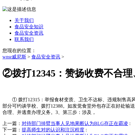
关于我们
食品安全知识
食品安全资讯
联系我们
您现在的位置：
wnsr威尼斯
>
食品安全资讯
>
②拨打12345：赞扬收费不合
① 拨打12315：举报食材变质、卫生不达标、违规制售高
部分可约谈学校、拨打12388。如发觉食堂外包存正在好处输
合理、并逃查办理义务。3、第三步：涉及，
上一篇：
对待部门掉臂当事人见地果断认为BLG存正在霸凌
:
下一篇：
提高师生对的认识和注沉程度
: