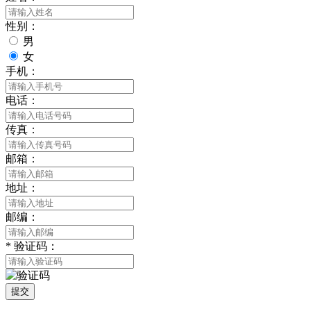
性别：
男
女
手机：
电话：
传真：
邮箱：
地址：
邮编：
*
验证码：
提交