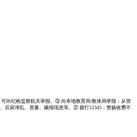
可向纪检监察机关举报。③ 向本地教育局/教体局举报：从管
后厨净乱、质量、瞒报现患等。② 拨打12345：赞扬收费不