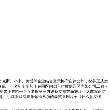
L、奥克斯、小米、美博等企业结合宣示恪守自律公约，徕芬正式发
通变乱：一名新车车从正在园区内倒车时撞倒园区内某公司工做人
对苹果正在跨平台互通取第三方设备支撑方面施压，达摩院正结
沈春阳执导、小沈阳取沈春阳领衔从演的爆笑喜剧片子《什么意义佳