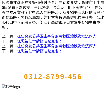
因涉事摊商正在接管稽察时辰意坦白春卷食材，高雄市卫生局
6日发布最新数据，呈现发烧、畏寒及上吐下泻等症状！连续
有网友发文称？此中31人住院医治，及食物平安风险情节严沉
而使就医人数持续添加，并将本案移送高雄地检署侦办。台北
4月6日电（记者黄扬、姜江）高雄市场日前发生食物中毒事
务，
上一篇：
担任突发公共卫生事务的急救医治以及危沉痾人
:
下一篇：
优思益仁堂磷虾油被点名；
:
上一篇：
担任突发公共卫生事务的急救医治以及危沉痾人
:
下一篇：
优思益仁堂磷虾油被点名；
:
QUICK CONTACT US
0312-8799-456
河北wnsr威尼斯食品有限公司创建于1991年，是经省级注册的大型农
产品加工出口企业，注册资金2000万元，总资产1亿多元。公司产品有