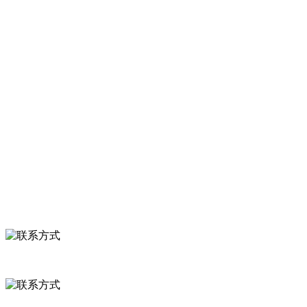
速冻甜糯玉米，芦笋，青豆，草莓，花菜，青刀豆，混合菜，胡萝卜
等。
服务支持
关于我们
食品安全知识
食品安全资讯
联系我们
联系方式
河北省保定市徐水县崔庄镇吴庄村