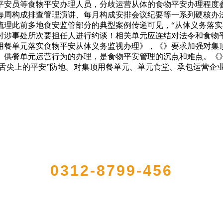
平安员等食物平安办理人员，分歧运营从体的食物平安办理程度
每周构成排查管理演讲、每月构成安排会议纪要等一系列硬核办
梳理此前多地食安监管部分的典型案例传递可见，“从体义务落实
对涉事处所次要担任人进行约谈！相关单元应连结对法令和食物
用餐单元落实食物平安从体义务监视办理》，《》要求加强对集
餐单元运营行为的办理，是食物平安管理的沉点和难点。《》共2
“舌尖上的平安”防地。对集顶用餐单元、单元食堂、承包运营企
QUICK CONTACT US
0312-8799-456
农产品加工出口企业，注册资金2000万元，总资产1亿多元。公司产品有