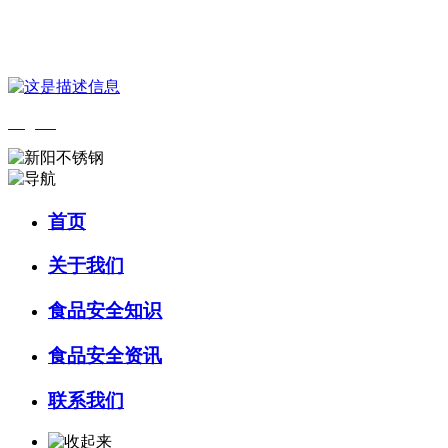
您好，欢迎来到 河北wnsr威尼斯食品 官方网站！
English
首页
关于我们
食品安全知识
食品安全资讯
联系我们