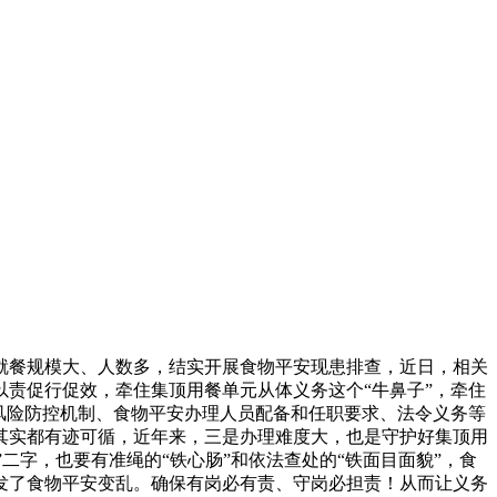
餐规模大、人数多，结实开展食物平安现患排查，近日，相关
以责促行促效，牵住集顶用餐单元从体义务这个“牛鼻子”，牵住
风险防控机制、食物平安办理人员配备和任职要求、法令义务等
其实都有迹可循，近年来，三是办理难度大，也是守护好集顶用
二字，也要有准绳的“铁心肠”和依法查处的“铁面目面貌”，食
发了食物平安变乱。确保有岗必有责、守岗必担责！从而让义务