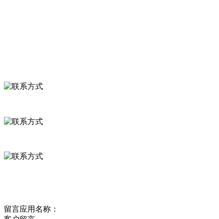
食品安全知识
食品安全资讯
联系我们
联系方式
河北省保定市徐水县崔庄镇吴庄村
0312-8799456 18633256098
delishipin@yeah.net
给我留言
留言应用名称：