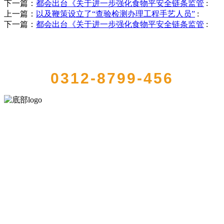
下一篇：
都会出台《关于进一步强化食物平安全链条监管
:
上一篇：
以及鞭策设立了“查验检测办理工程手艺人员”
:
下一篇：
都会出台《关于进一步强化食物平安全链条监管
:
QUICK CONTACT US
0312-8799-456
河北wnsr威尼斯食品有限公司创建于1991年，是经省级注册的大型农
产品加工出口企业，注册资金2000万元，总资产1亿多元。公司产品有
速冻甜糯玉米，芦笋，青豆，草莓，花菜，青刀豆，混合菜，胡萝卜
等。
服务支持
关于我们