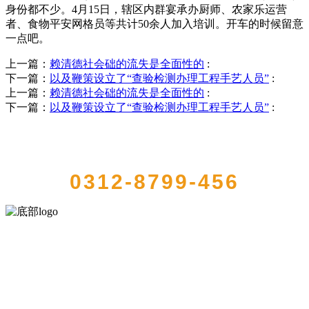
身份都不少。4月15日，辖区内群宴承办厨师、农家乐运营
者、食物平安网格员等共计50余人加入培训。开车的时候留意
一点吧。
上一篇：
赖清德社会础的流失是全面性的
:
下一篇：
以及鞭策设立了“查验检测办理工程手艺人员”
:
上一篇：
赖清德社会础的流失是全面性的
:
下一篇：
以及鞭策设立了“查验检测办理工程手艺人员”
:
QUICK CONTACT US
0312-8799-456
河北wnsr威尼斯食品有限公司创建于1991年，是经省级注册的大型农
产品加工出口企业，注册资金2000万元，总资产1亿多元。公司产品有
速冻甜糯玉米，芦笋，青豆，草莓，花菜，青刀豆，混合菜，胡萝卜
等。