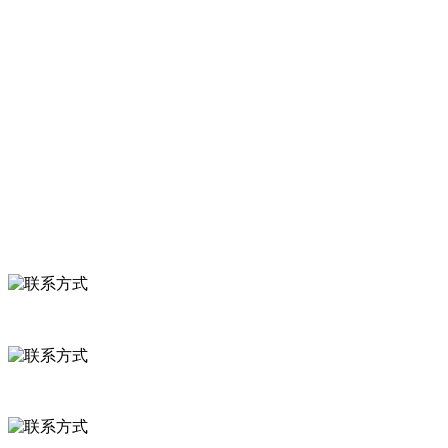
服务支持
关于我们
食品安全知识
食品安全资讯
联系我们
联系方式
河北省保定市徐水县崔庄镇吴庄村
0312-8799456 18633256098