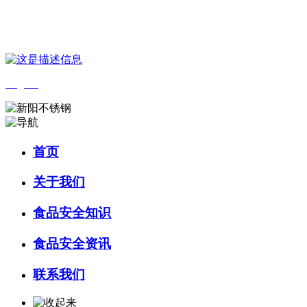
您好，欢迎来到 河北wnsr威尼斯食品 官方网站！
English
首页
关于我们
食品安全知识
食品安全资讯
联系我们