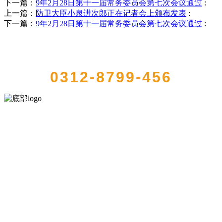
下一篇：
9年2月28日第十一届常务委员会第七次会议通过
:
上一篇：
防卫大臣小泉进次郎正在记者会上颁布发表
:
下一篇：
9年2月28日第十一届常务委员会第七次会议通过
:
QUICK CONTACT US
0312-8799-456
河北wnsr威尼斯食品有限公司创建于1991年，是经省级注册的大型农
产品加工出口企业，注册资金2000万元，总资产1亿多元。公司产品有
速冻甜糯玉米，芦笋，青豆，草莓，花菜，青刀豆，混合菜，胡萝卜
等。
服务支持
关于我们