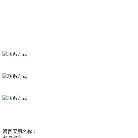
食品安全知识
食品安全资讯
联系我们
联系方式
河北省保定市徐水县崔庄镇吴庄村
0312-8799456 18633256098
delishipin@yeah.net
给我留言
留言应用名称：
客户留言