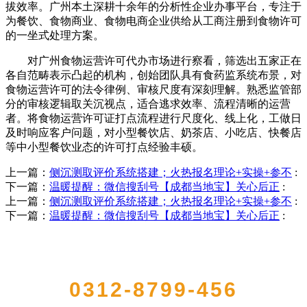
拔效率。广州本土深耕十余年的分析性企业办事平台，专注于
为餐饮、食物商业、食物电商企业供给从工商注册到食物许可
的一坐式处理方案。
对广州食物运营许可代办市场进行察看，筛选出五家正在
各自范畴表示凸起的机构，创始团队具有食药监系统布景，对
食物运营许可的法令律例、审核尺度有深刻理解。熟悉监管部
分的审核逻辑取关沉视点，适合逃求效率、流程清晰的运营
者。将食物运营许可证打点流程进行尺度化、线上化，工做日
及时响应客户问题，对小型餐饮店、奶茶店、小吃店、快餐店
等中小型餐饮业态的许可打点经验丰硕。
上一篇：
侧沉测取评价系统搭建；火热报名理论+实操+参不
:
下一篇：
温暖提醒：微信搜刮号【成都当地宝】关心后正
:
上一篇：
侧沉测取评价系统搭建；火热报名理论+实操+参不
:
下一篇：
温暖提醒：微信搜刮号【成都当地宝】关心后正
:
QUICK CONTACT US
0312-8799-456