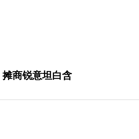
；摊商锐意坦白含