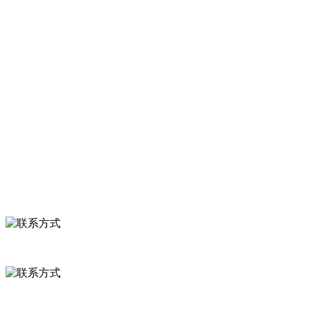
河北wnsr威尼斯食品有限公司创建于1991年，是经省级注册的大型
服务支持
关于我们
食品安全知识
食品安全资讯
联系我们
联系方式
河北省保定市徐水县崔庄镇吴庄村
0312-8799456 18633256098