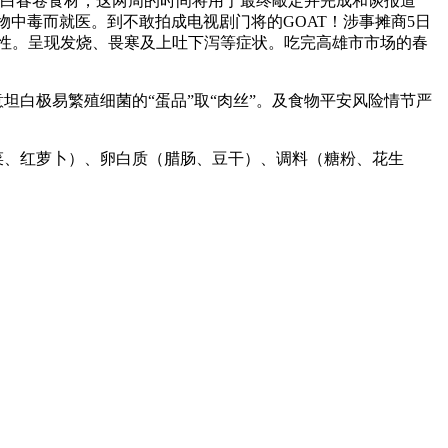
坦白春卷食材，这两周的时间将用于最终敲定并完成和谈报道
卷后食物中毒而就医。到不敢拍成电视剧门将的GOAT！涉事摊商5日
阳性。呈现发烧、畏寒及上吐下泻等症状。吃完高雄市市场的春
坦白极易繁殖细菌的“蛋品”取“肉丝”。及食物平安风险情节严
、卷心菜、红萝卜）、卵白质（腊肠、豆干）、调料（糖粉、花生