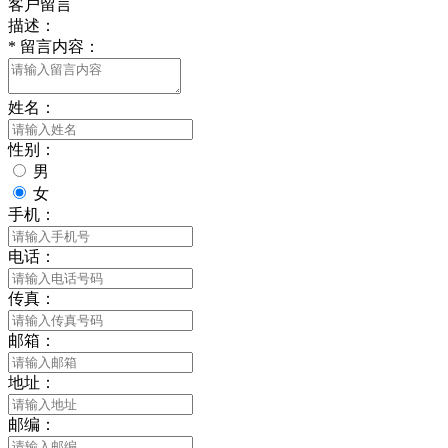
客户留言
描述：
*
留言内容：
姓名：
性别：
男
女
手机：
电话：
传真：
邮箱：
地址：
邮编：