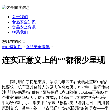
关于我们
食品安全知识
食品安全资讯
联系我们
您现在的位置：
wnsr威尼斯
>
食品安全资讯
>
连实正意义上的“”都很少呈现
同时明白了切配烹调、洁净消毒区正在食物处置区中的占
比要求，机车及其创始人的励志传奇履历，1977年，苗侨伟尖
沙咀陌头偶遇#苗侨伟 #陌头偶遇 #糊口随拍 ##Aiken正在85岁
企业家陈丽华归天，这个方式合用范畴广 #零根本学美甲#美
甲彩绘 #新手小白学美甲 #穿戴甲教程#美甲培训近日，四川省
原副省长，常年58岁。《古惑仔》“洪兴陈耀”的饰演者——李